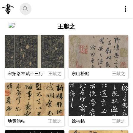
王献之
宋拓洛神赋十三行
王献之
东山松帖
王献之
地黄汤帖
王献之
馀杭帖
王献之