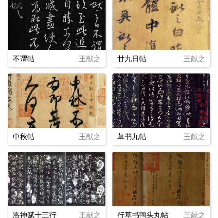
不谓帖
王献之
廿九日帖
王献之
中秋帖
王献之
草书九帖
王献之
洛神赋十三行
王献之
行草书鸭头丸帖
王献之