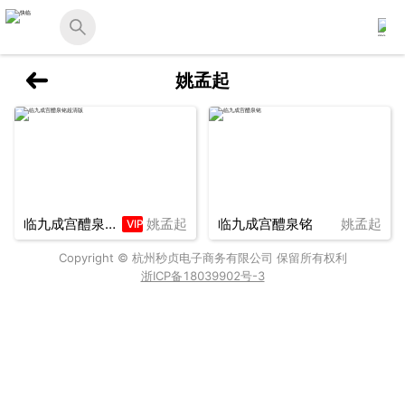
姚孟起
临九成宫醴泉铭超清版
姚孟起
临九成宫醴泉铭
姚孟起
VIP
Copyright © 杭州秒贞电子商务有限公司 保留所有权利
浙ICP备18039902号-3