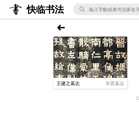
快临书法
王建之墓志
东晋墓志