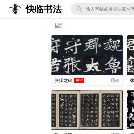
快临书法
张猛龙碑
魏碑
单字