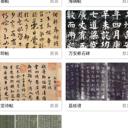
离都帖
蔡襄
海隅帖
蔡
谢郎帖
蔡襄
万安桥石碑
蔡
山堂诗帖
蔡襄
荔枝谱
蔡