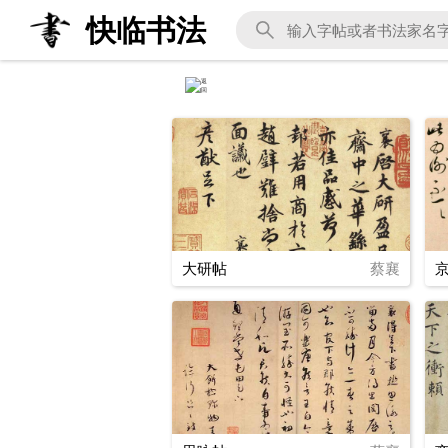
快临书法
大研帖
蔡襄