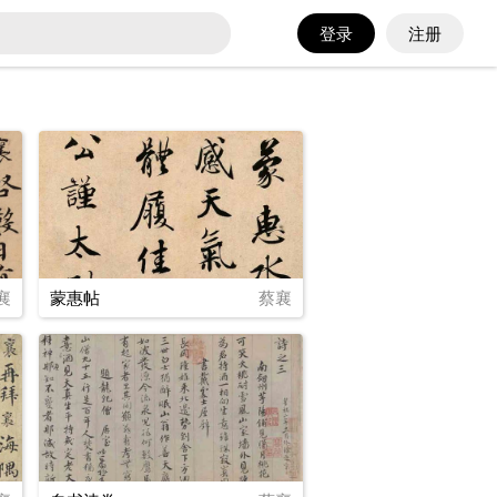
登录
注册
襄
蒙惠帖
蔡襄