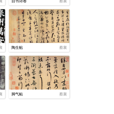
襄
自书诗卷
蔡襄
襄
陶生帖
蔡襄
襄
脚气帖
蔡襄