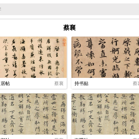
蔡襄
京居帖
蔡襄
持书贴
蔡