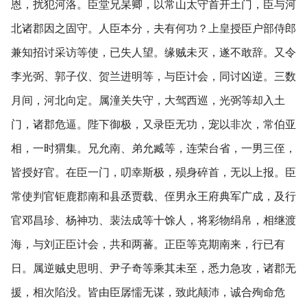
恩，扰犯河洛。臣堂兄杲卿，以常山太守首开土门，臣与河
北诸郡因之固守。人臣本分，夫有何功？上皇授臣户部侍郎
兼知招讨采访等使，已失人望。缘贼未灭，遂不敢辞。又令
李光弼、郭子仪、贺兰进明等，与臣计会，同讨凶逆。三数
月间，河北向定。属潼关失守，大驾西巡，光弼等却入土
门，诸郡危逼。陛下御极，又录臣无功，宠以非次，常伯亚
相，一时猬集。兄允南、弟允臧等，连荣台省，一男三侄，
皆授好官。在臣一门，叨幸斯极，殒身碎首，无以上报。臣
常使判官钜鹿郡南和县丞贾载、侄男永王府典军广成，及行
官邓昌珍、杨神功、裴法成等十馀人，将彩物绢帛，相继渡
海，与刘正臣计会，共和两蕃。正臣等克期南来，行已有
日。属逆贼史思明、尹子奇等乘其未至，悉力急攻，诸郡无
援，相次陷没。皆由臣孱懦无谋，致此颠沛，诚合殉命危