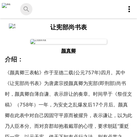
让宪部尚书表
颜真卿
介绍：
《颜真卿三表帖》作于至德二载(公元757年)四月。其中
《让宪部尚书表》为唐肃宗授颜真卿为宪部(即刑部)尚书
时，颜真卿自薄自谦、表示辞让的奏章。时间早于《祭侄文
稿》（758年）一年，为安史之乱爆发后17个月后。颜真
卿在此表中对自己因固守平原而被擢升，表示谦让，以为此
乃人臣本分。而对弃郡却抱着戴罪的心理，要求朝廷“重贬
臣一官，以示天宪，使天下知有必行之法，则有必赏之