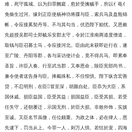
难，死守孤城。以为归罪阙庭，愈於受擒贼手，所以亻黾亻
免偷生过河。缘刘正臣使杨神功将牒与臣，索兵马及盘瓶锦
帐，令应接奚契丹等。不与其勾当，伏恐陛下贻忧。又恩敕
先超授吴郡司士郑毓乐安郡太守，令於江淮南两道度僧道，
取钱与臣召募士马，令应接河北。臣由此未获即赴行在，遂
至广陵、丹阳等郡，各与采访使计会，竟不得兵马。即累奉
圣旨，许臣入奏。行至武当郡，又奉恩命，除臣宪部尚书，
兼令使者送告身与臣。捧戴殊私，不任惶惧。陛下纵含宏善
贷，不忍明刑，在臣冒至深，胡颜自处。臣忝为大臣，系
国休戚。损臣益国，臣受其益；损国益臣，臣受其损。若受
任失守，还朝屡迁，示国无刑，於臣大损。非敢外饰，实披
至诚。又臣名节虽微，任位颇重。为政之体，必在律人，恩
先逮下，罚当从上。今罪一人，则万人惧。若怙於宠，四海