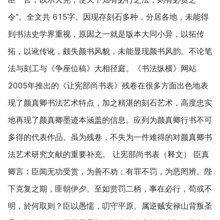
令”。全文共 615字。因现存刻石多种，分居各地，未能得
到书法史学界重视，原因之一就是版本大同小异，以拓传
拓，以讹传讹，颇失颜书风貌，未能显现颜书风韵。不论笔
法与刻工与《争座位稿》大相径庭。《书法纵横》网站
2005年推出的《让宪部尚书表》残卷在很多方面出色地表
现了颜真卿书法艺术特点，加之精湛的刻石艺术，高度忠实
地再现了颜真卿墨迹本涵盖的信息。应列为颜真卿行书不可
多得的代表作品。虽为残卷，不失为一件难得的对颜真卿书
法艺术研究文献的重要补充。 让宪部尚书表（释文） 臣真
卿言：臣闻无功受赏，为善不劝；有罪不罚，为恶罔辨。陛
下克复之期，匪朝伊夕。至如赏罚二柄，事在必行，苟或不
明，於何取则？臣以愚懦，叨守平原。属逆贼安禄山背叛圣