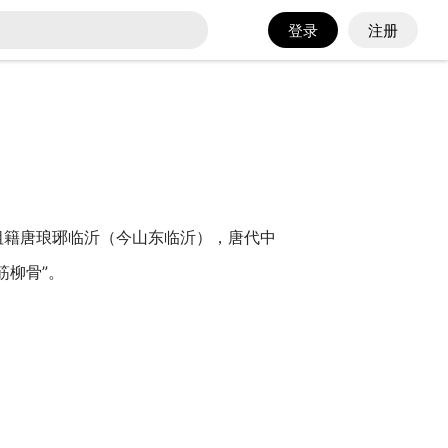
登录
注册
，祖籍唐琅琊临沂（今山东临沂），唐代中
筋柳骨”。