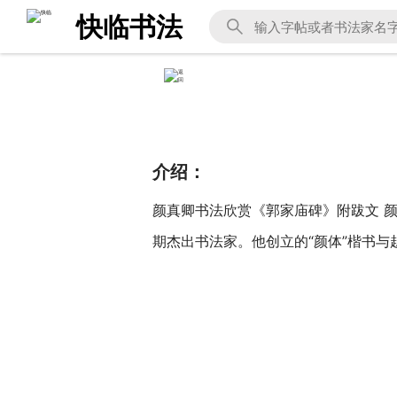
快临书法
介绍：
颜真卿书法欣赏《郭家庙碑》附跋文 颜
期杰出书法家。他创立的“颜体”楷书与