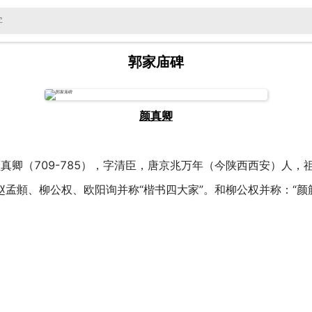
郭家庙碑
颜真卿
真卿（709-785），字清臣，唐京兆万年（今陕西西安）人
赵孟頫、柳公权、欧阳询并称“楷书四大家”。和柳公权并称：“颜