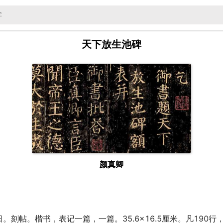
天下放生池碑
颜真卿
日。刻帖。楷书，表记一篇，一篇。35.6×16.5厘米。凡190