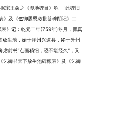
据宋王象之《舆地碑目》称：“此碑旧
表》及《乞御题恩敕批答碑阴记》二
表》记：乾元二年(759年)冬月，颜真
置放生池，始于洋州兴道县，终于升州
考虑前书“点画稍细，恐不堪经久”，又
书铭《乞御书天下放生池碑额表》及《乞御