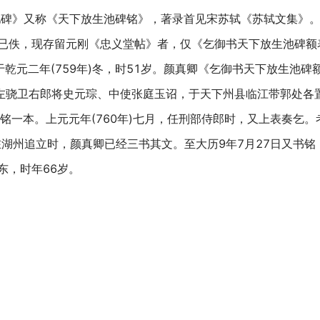
》又称《天下放生池碑铭》，著录首见宋苏轼《苏轼文集》。
已佚，现存留元刚《忠义堂帖》者，仅《乞御书天下放生池碑额
元二年(759年)冬，时51岁。颜真卿《乞御书天下放生池碑额
命左骁卫右郎将史元琮、中使张庭玉诏，于天下州县临江带郭处各
铭一本。上元元年(760年)七月，任刑部侍郎时，又上表奏乞。
年)在湖州追立时，颜真卿已经三书其文。至大历9年7月27日又
东，时年66岁。