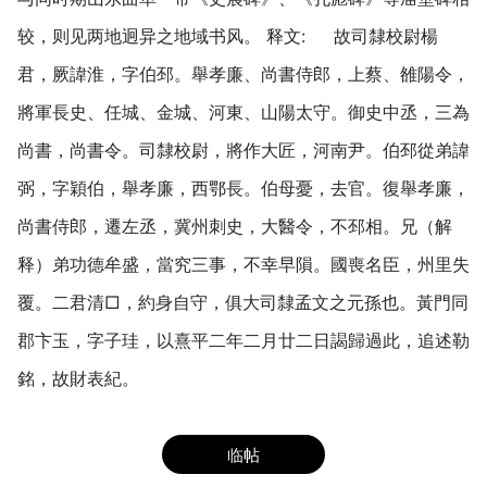
较，则见两地迥异之地域书风。 释文: 故司隸校尉楊
君，厥諱淮，字伯邳。舉孝廉、尚書侍郎，上蔡、雒陽令，
將軍長史、任城、金城、河東、山陽太守。御史中丞，三為
尚書，尚書令。司隸校尉，將作大匠，河南尹。伯邳從弟諱
弼，字穎伯，舉孝廉，西鄂長。伯母憂，去官。復舉孝廉，
尚書侍郎，遷左丞，冀州刺史，大醫令，不邳相。兄（解
释）弟功德牟盛，當究三事，不幸早隕。國喪名臣，州里失
覆。二君清□，約身自守，俱大司隸孟文之元孫也。黃門同
郡卞玉，字子珪，以熹平二年二月廿二日謁歸過此，追述勒
銘，故財表紀。
临帖