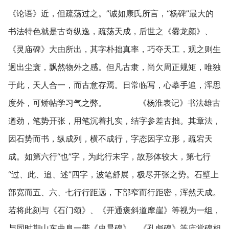
《论语》近，但疏荡过之。”诚如康氏所言，“杨碑”最大的
书法特色就是古奇纵逸，疏荡天成，后世之《爨龙颜》、
《灵庙碑》大由所出，其字朴拙真率，巧夺天工，观之则生
迥出尘寰，飘然物外之感。但凡古隶，尚欠周正规矩，唯独
于此，天人合一，而古意存焉。日常临写，心摹手追，浑思
度外，可矫帖学习气之弊。 《杨淮表记》书法雄古
遒劲，笔势开张，用笔沉着扎实，结字参差古拙。其章法，
因石势而书，纵成列，横不成行，字态因字立形，疏宕天
成。如第六行“也”字，为此行末字，故形体较大，第七行
“过、此、追、述”四字，波笔舒展，极尽开张之势。石壁上
部宽而五、六、七行行距远，下部窄而行距密，浑然天成。
若将此刻与《石门颂》、《开通褒斜道摩崖》等视为一组，
与同时期山东曲阜一带《史晨碑》、《孔彪碑》等庙堂碑相