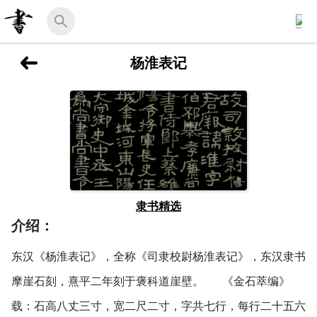
杨淮表记
隶书精选
介绍：
东汉《杨淮表记》，全称《司隶校尉杨淮表记》，东汉隶书
摩崖石刻，熹平二年刻于褒科道崖壁。 《金石萃编》
载：石高八丈三寸，宽二尺二寸，字共七行，每行二十五六