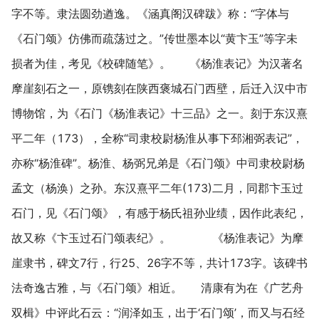
字不等。隶法圆劲遒逸。《涵真阁汉碑跋》称：“字体与
《石门颂》仿佛而疏荡过之。”传世墨本以“黄卞玉”等字未
损者为佳，考见《校碑随笔》。 《杨淮表记》为汉著名
摩崖刻石之一，原镌刻在陕西褒城石门西壁，后迁入汉中市
博物馆，为《石门《杨淮表记》十三品》之一。刻于东汉熹
平二年（173），全称“司隶校尉杨淮从事下邳湘弼表记”，
亦称“杨淮碑”。杨淮、杨弼兄弟是《石门颂》中司隶校尉杨
孟文（杨涣）之孙。东汉熹平二年(173)二月，同郡卞玉过
石门，见《石门颂》，有感于杨氏祖孙业绩，因作此表纪，
故又称《卞玉过石门颂表纪》。 《杨淮表记》为摩
崖隶书，碑文7行，行25、26字不等，共计173字。该碑书
法奇逸古雅，与《石门颂》相近。 清康有为在《广艺舟
双楫》中评此石云：“润泽如玉，出于‘石门颂’，而又与石经