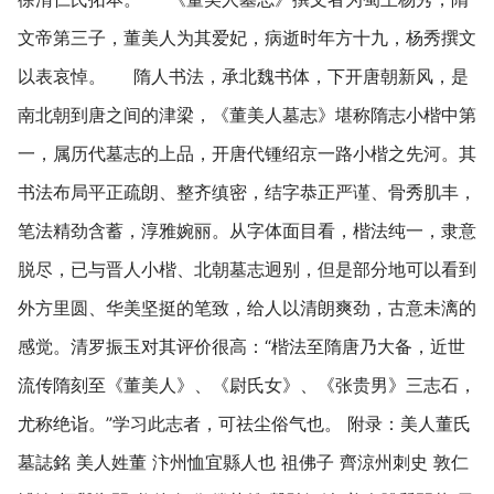
文帝第三子，董美人为其爱妃，病逝时年方十九，杨秀撰文
以表哀悼。 隋人书法，承北魏书体，下开唐朝新风，是
南北朝到唐之间的津梁，《董美人墓志》堪称隋志小楷中第
一，属历代墓志的上品，开唐代锺绍京一路小楷之先河。其
书法布局平正疏朗、整齐缜密，结字恭正严谨、骨秀肌丰，
笔法精劲含蓄，淳雅婉丽。从字体面目看，楷法纯一，隶意
脱尽，已与晋人小楷、北朝墓志迥别，但是部分地可以看到
外方里圆、华美坚挺的笔致，给人以清朗爽劲，古意未漓的
感觉。清罗振玉对其评价很高：“楷法至隋唐乃大备，近世
流传隋刻至《董美人》、《尉氏女》、《张贵男》三志石，
尤称绝诣。”学习此志者，可祛尘俗气也。 附录：美人董氏
墓誌銘 美人姓董 汴州恤宜縣人也 祖佛子 齊涼州刺史 敦仁