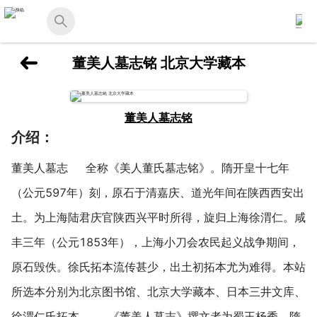
董美人墓志铭 北京大学藏本
董美人墓志铭
介绍：
董美人墓志 全称《美人董氏墓志铭》。隋开皇十七年
（公元597年）刻，原石于清嘉庆、道光年间在陕西西安出
土。为上海陆君庆官陕西兴平时所得，旋归上海徐渭仁。咸
丰三年（公元1853年），上海小刀会农民起义战争期间，
原石毁佚。徐氏拓本流传甚少，出土初拓本尤为难得。本站
所选本分别为北京图书馆、北京大学藏本、日本三井文库、
徐渭仁氏拓本。 《董美人墓志》撰文者为蜀王杨秀，隋