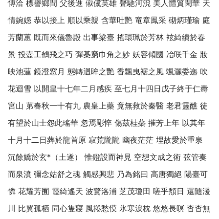
愽洽 標譽鄉間 父後進 俶儻英雄 聲馳河渷 美人體質閑華 天
情婉嫕 恭以接上 順以乘親 含華吐艷 竜章鳳采 砌炳瑾瑜 庭
芳蘭蕙 既而來儀魯殿 出事梁臺 搖環珮於芳林 袨綺繢於春
景 投壺工鶴飛之巧 彈棊窮巾角之妙 妖容傾國 冶咲千金 妝
映池蓮 鏡澄窓月 態轉迴眸之艷 香飄曳裾之風 颯灑委迤 吹
花迴雪 以開皇十七年二月感疾 至七月十四日戊子終于仁夀
宮山 苐春秋一十有九 農皇上藥 竟無救於秦醫 老君靈醮 徒
有望於山士怨此瑤華 忽焉彫悴 傷茲桂蘂 摧芳上年 以其年
十月十二日葬於龍首原 寂荒隴隴 幽夜茫茫 埋故愛於重泉
沉餘嬌於玄*（土遂） 惟鐙設而神見 空想文成之術 弦管奏
而泉濆 彌念姑舒之魂 觸感興悲 乃為銘曰 高唐獨絕 陽臺可
憐 花耀芳囿 霞綺遙天 波驚洛浦 芝茂瓊田 嗟乎頺日 還隨湲
川 比翼孤栖 同心隻寢 風捲愁慔 氷寒淚枕 悠悠長暝 杳杳無