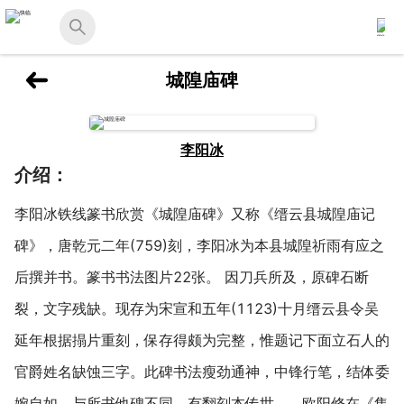
城隍庙碑
李阳冰
介绍：
李阳冰铁线篆书欣赏《城隍庙碑》又称《缙云县城隍庙记
碑》，唐乾元二年(759)刻，李阳冰为本县城隍祈雨有应之
后撰并书。篆书书法图片22张。 因刀兵所及，原碑石断
裂，文字残缺。现存为宋宣和五年(1123)十月缙云县令吴
延年根据搨片重刻，保存得颇为完整，惟题记下面立石人的
官爵姓名缺蚀三字。此碑书法瘦劲通神，中锋行笔，结体委
婉自如，与所书他碑不同，有翻刻本传世。 欧阳修在《集