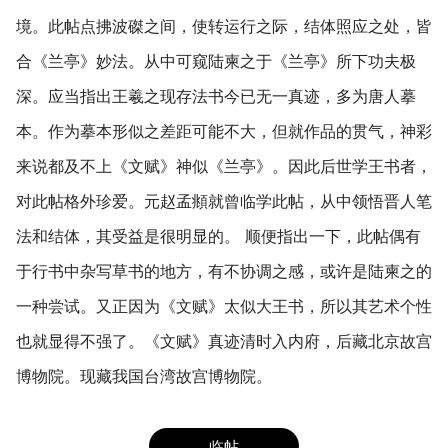
境。此帖点拂波磔之间，使转运行之际，结体照应之处，皆
合《兰亭》妙法。从中可窥陆柬之于《兰亭》所下功夫极
深。应当指出王羲之现存法书今已无一真迹，多为唐人摹
本。作为摹本形似之差距可能不大，但就作品的贯气，神彩
来说都及不上《文赋》神似《兰亭》。因此后世学王书者，
对此帖格外珍爱。元赵孟頫就曾临学此帖，从中领悟晋人笔
法和结体，其受益是很明显的。 顺便指出一下，此帖偶有
于行书中杂写草书的地方，有不协调之感，或许是陆柬之的
一种尝试。又正因为《文赋》太似大王书，所以其艺术个性
也就显得不强了。《文赋》真迹清时入内府，后藏北京故宫
博物院。现藏我国台湾故宫博物院。
临帖