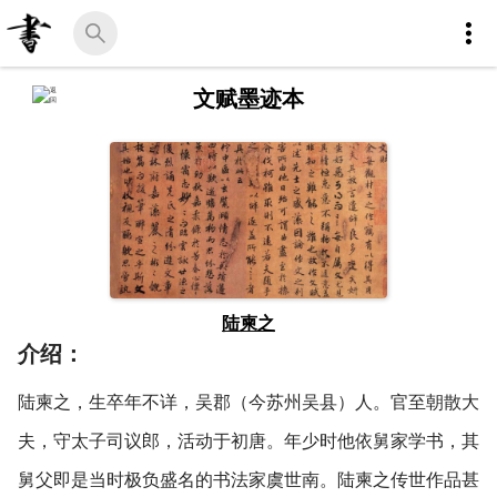
文赋墨迹本
陆柬之
介绍：
陆柬之，生卒年不详，吴郡（今苏州吴县）人。官至朝散大
夫，守太子司议郎，活动于初唐。年少时他依舅家学书，其
舅父即是当时极负盛名的书法家虞世南。陆柬之传世作品甚