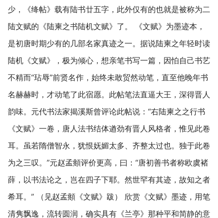
少，《绛帖》载有陆书廿五字，此外仅有的也就是被称为二
陆文赋的《陆柬之书陆机文赋》了。 《文赋》为墨迹本，
是初唐时期少有的几部名家真迹之一。据说陆柬之年轻时读
陆机《文赋》，极为倾心，想亲笔书写一篇，因怕自己书艺
不精而“玷辱”前贤名作，始终未敢贸然动笔，直至他晚年书
名赫赫时，才动笔了此宿愿。此帖笔法直逼大王，深得晋人
韵味。元代书法家揭溪斯曾评论此帖说：“右陆柬之之行书
《文赋》一卷，唐人法书结体遒劲有晋人风格者，惟见此卷
耳。虽若隋僧智永，犹恨妩媚太多、齐整太过也。独于此卷
为之三叹。”元赵孟頫评价更高，曰：“唐初善书者称欧虞褚
薛，以书法论之，岂在四子下耶。然世罕有其迹，故知之者
希耳。” （见赵孟頫《文赋》跋） 欣赏《文赋》墨迹，用笔
清隽飘逸，流转圆润，确实具有《兰亭》那种平和简静的意