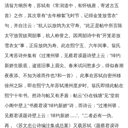
清翁方纲所考，苏轼有《常润道中，有怀钱唐，寄述古五
首》之作，其次章有“去年柳絮飞时节，记得金笼放雪衣”
句，并自注云：“杭人以放鸽为太守寿。”此正是帖中所言陈
太守放营妓周韶事，杭人称誉之。因周韶诗中有“开笼若放
雪衣女”事，正应放鸽为寿。此在熙宁五、六年间事。翁氏
又考苏诗外集有《过潍州驿，见蔡君谟题诗壁上云：“绰约
新娇生眼底，逡巡旧事上眉尖。春来试问愁多少，得似春潮
夜夜添。不知为谁而作也?和一首》。此事在苏轼自密州移
徐州之际，即在熙宁九年苏轼潍州度岁时。翁氏即猜此帖在
熙宁十年书。然诗与帖又有矛盾：帖云“仆在钱塘”见“堂前
小阁中壁上”书蔡君谟“绰约新娇”诗，而诗云：“过潍州驿，
见蔡君谟题诗壁上云：‘绰约新娇……’。”二者必有一伪。
再，《苏文忠公诗编注集成总案》又载苏轼《题蔡君谟诗