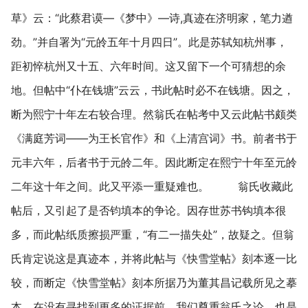
草》云：“此蔡君谟—《梦中》—诗,真迹在济明家，笔力遒
劲。”并自署为“元皊五年十月四日”。此是苏轼知杭州事，
距初悴杭州又十五、六年时间。这又留下一个可猜想的余
地。但帖中“仆在钱塘”云云，书此帖时必不在钱塘。因之，
断为熙宁十年左右较合理。然翁氏在帖考中又云此帖书颇类
《满庭芳词——为王长官作》和《上清宫词》书。前者书于
元丰六年，后者书于元皊二年。因此断定在熙宁十年至元皊
二年这十年之间。此又平添一重疑难也。 翁氏收藏此
帖后，又引起了是否钧填本的争论。因存世苏书钩填本很
多，而此帖纸质擦损严重，“有二一描失处”，故疑之。但翁
氏肯定说这是真迹本，并将此帖与《快雪堂帖》刻本逐一比
较，而断定《快雪堂帖》刻本所据乃为董其昌记载所见之摹
本。在没有寻找到更多的证据前，我们尊重翁氏之论，也是