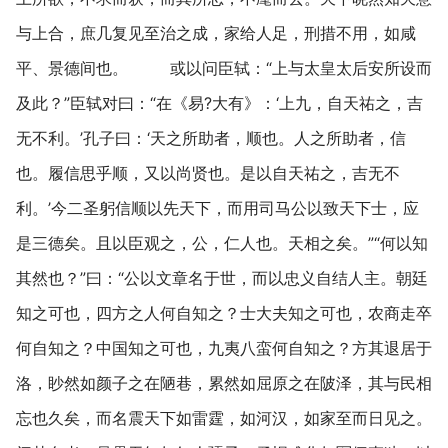
与上合，庶几复见至治之成，家给人足，刑措不用，如咸
平、景德间也。 或以问臣轼：“上与太皇太后安所设而
及此？”臣轼对曰：“在《易?大有》：‘上九，自天祐之，吉
无不利。’孔子曰：‘天之所助者，顺也。人之所助者，信
也。履信思乎顺，又以尚贤也。是以自天祐之，吉无不
利。’今二圣躬信顺以先天下，而用司马公以致天下士，应
是三德矣。且以臣观之，公，仁人也。天相之矣。”“何以知
其然也？”曰：“公以文章名于世，而以忠义自结人主。朝廷
知之可也，四方之人何自知之？士大夫知之可也，农商走卒
何自知之？中国知之可也，九夷八蛮何自知之？方其退居于
洛，眇然如颜子之在陋巷，累然如屈原之在陂泽，其与民相
忘也久矣，而名震天下如雷霆，如河汉，如家至而日见之。