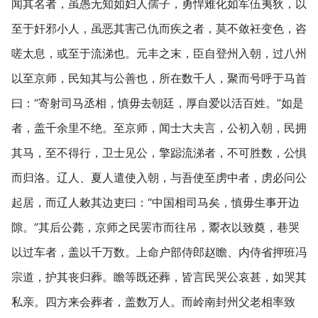
闻其名者，虽愚无知如妇人孺子，勇悍难化如军伍夷狄，以
至于奸邪小人，虽恶其害己仇而疾之者，莫不敛衽变色，咨
嗟太息，或至于流涕也。元丰之末，臣自登州入朝，过八州
以至京师，民知其与公善也，所在数千人，聚而号呼于马首
曰：“寄射司马丞相，慎毋去朝廷，厚自爱以活百姓。”如是
者，盖千余里不绝。至京师，闻士大夫言，公初入朝，民拥
其马，至不得行，卫士见公，擎跽流涕者，不可胜数，公惧
而归洛。辽人、夏人遣使入朝，与吾使至虏中者，虏必问公
起居，而辽人敕其边吏曰：“中国相司马矣，慎毋生事开边
隙。”其后公薨，京师之民罢市而往吊，鬻衣以致奠，巷哭
以过车者，盖以千万数。上命户部侍郎赵瞻、内侍省押班冯
宗道，护其丧归葬。瞻等既还葬，皆言民哭公哀甚，如哭其
私亲。四方来会葬者，盖数万人。而岭南封州父老相率致