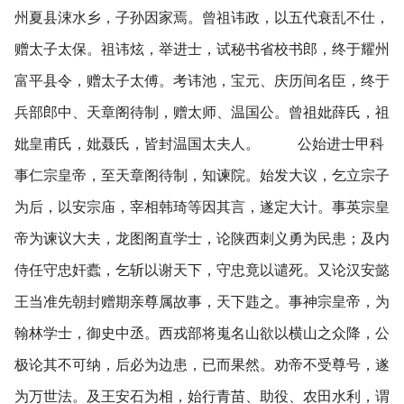
州夏县涑水乡，子孙因家焉。曾祖讳政，以五代衰乱不仕，
赠太子太保。祖讳炫，举进士，试秘书省校书郎，终于耀州
富平县令，赠太子太傅。考讳池，宝元、庆历间名臣，终于
兵部郎中、天章阁待制，赠太师、温国公。曾祖妣薛氏，祖
妣皇甫氏，妣聂氏，皆封温国太夫人。 公始进士甲科
事仁宗皇帝，至天章阁待制，知谏院。始发大议，乞立宗子
为后，以安宗庙，宰相韩琦等因其言，遂定大计。事英宗皇
帝为谏议大夫，龙图阁直学士，论陕西刺义勇为民患；及内
侍任守忠奸蠹，乞斩以谢天下，守忠竟以谴死。又论汉安懿
王当准先朝封赠期亲尊属故事，天下韪之。事神宗皇帝，为
翰林学士，御史中丞。西戎部将嵬名山欲以横山之众降，公
极论其不可纳，后必为边患，已而果然。劝帝不受尊号，遂
为万世法。及王安石为相，始行青苗、助役、农田水利，谓