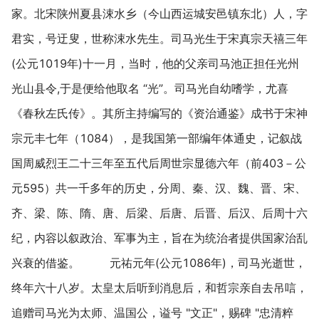
家。北宋陕州夏县涑水乡（今山西运城安邑镇东北）人，字
君实，号迂叟，世称涑水先生。司马光生于宋真宗天禧三年
(公元1019年)十一月，当时，他的父亲司马池正担任光州
光山县令,于是便给他取名 “光”。司马光自幼嗜学，尤喜
《春秋左氏传》。其所主持编写的《资治通鉴》成书于宋神
宗元丰七年（1084），是我国第一部编年体通史，记叙战
国周威烈王二十三年至五代后周世宗显德六年（前403－公
元595）共一千多年的历史，分周、秦、汉、魏、晋、宋、
齐、梁、陈、隋、唐、后梁、后唐、后晋、后汉、后周十六
纪，内容以叙政治、军事为主，旨在为统治者提供国家治乱
兴衰的借鉴。 元祐元年(公元1086年)，司马光逝世，
终年六十八岁。太皇太后听到消息后，和哲宗亲自去吊唁，
追赠司马光为太师、温国公，谥号 "文正"，赐碑 "忠清粹