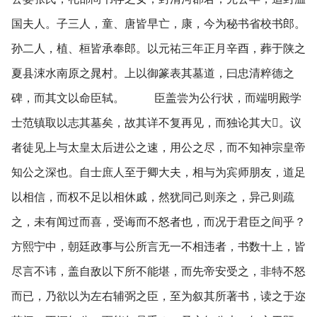
国夫人。子三人，童、唐皆早亡，康，今为秘书省校书郎。
孙二人，植、桓皆承奉郎。以元祐三年正月辛酉，葬于陕之
夏县涑水南原之晁村。上以御篆表其墓道，曰忠清粹德之
碑，而其文以命臣轼。 臣盖尝为公行状，而端明殿学
士范镇取以志其墓矣，故其详不复再见，而独论其大。议
者徒见上与太皇太后进公之速，用公之尽，而不知神宗皇帝
知公之深也。自士庶人至于卿大夫，相与为宾师朋友，道足
以相信，而权不足以相休戚，然犹同己则亲之，异己则疏
之，未有闻过而喜，受诲而不怒者也，而况于君臣之间乎？
方熙宁中，朝廷政事与公所言无一不相违者，书数十上，皆
尽言不讳，盖自敌以下所不能堪，而先帝安受之，非特不怒
而已，乃欲以为左右辅弼之臣，至为叙其所著书，读之于迩