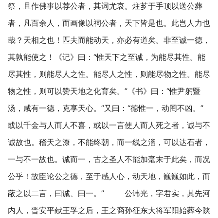
祭，且作佛事以荐公者，其词尤哀。炷芗于手顶以送公葬
者，凡百余人，而画像以祠公者，天下皆是也。此岂人力也
哉？天相之也！匹夫而能动天，亦必有道矣。非至诚一德，
其孰能使之！《记》曰：“惟天下之至诚，为能尽其性。能
尽其性，则能尽人之性。能尽人之性，则能尽物之性。能尽
物之性，则可以赞天地之化育矣。”《书》曰：“惟尹躬暨
汤，咸有一德，克享天心。”又曰：“德惟一，动罔不凶。”
或以千金与人而人不喜，或以一言使人而人死之者，诚与不
诚故也。稽天之潦，不能终朝，而一线之溜，可以达石者，
一与不一故也。诚而一，古之圣人不能加毫末于此矣，而况
公乎！故臣论公之德，至于感人心，动天地，巍巍如此，而
蔽之以二言，曰诚、曰一。” 公讳光，字君实，其先河
内人，晋安平献王孚之后，王之裔孙征东大将军阳始葬今陕