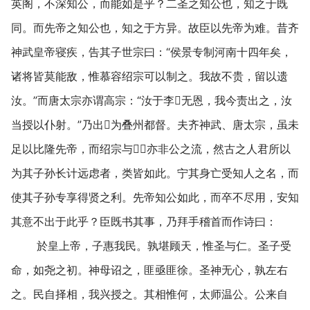
英阁，不深知公，而能如是乎？二圣之知公也，知之于既
同。而先帝之知公也，知之于方异。故臣以先帝为难。昔齐
神武皇帝寝疾，告其子世宗曰：“侯景专制河南十四年矣，
诸将皆莫能敌，惟慕容绍宗可以制之。我故不贵，留以遗
汝。”而唐太宗亦谓高宗：“汝于李无恩，我今责出之，汝
当授以仆射。”乃出为叠州都督。夫齐神武、唐太宗，虽未
足以比隆先帝，而绍宗与，亦非公之流，然古之人君所以
为其子孙长计远虑者，类皆如此。宁其身亡受知人之名，而
使其子孙专享得贤之利。先帝知公如此，而卒不尽用，安知
其意不出于此乎？臣既书其事，乃拜手稽首而作诗曰：
於皇上帝，子惠我民。孰堪顾天，惟圣与仁。圣子受
命，如尧之初。神母诏之，匪亟匪徐。圣神无心，孰左右
之。民自择相，我兴授之。其相惟何，太师温公。公来自