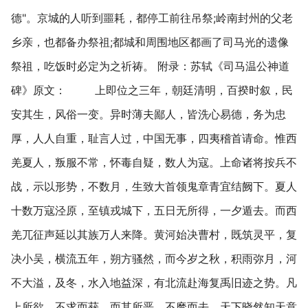
德"。京城的人听到噩耗，都停工前往吊祭;岭南封州的父老
乡亲，也都备办祭祖;都城和周围地区都画了司马光的遗像
祭祖，吃饭时必定为之祈祷。 附录：苏轼《司马温公神道
碑》原文： 上即位之三年，朝廷清明，百揆时叙，民
安其生，风俗一变。异时薄夫鄙人，皆洗心易德，务为忠
厚，人人自重，耻言人过，中国无事，四夷稽首请命。惟西
羌夏人，叛服不常，怀毒自疑，数人为寇。上命诸将按兵不
战，示以形势，不数月，生致大首领鬼章青宜结阙下。夏人
十数万寇泾原，至镇戎城下，五日无所得，一夕遁去。而西
羌兀征声延以其族万人来降。黄河始决曹村，既筑灵平，复
决小吴，横流五年，朔方骚然，而今岁之秋，积雨弥月，河
不大溢，及冬，水入地益深，有北流赴海复禹旧迹之势。凡
上所欲，不求而获，而其所恶，不麾而去。天下晓然知天意