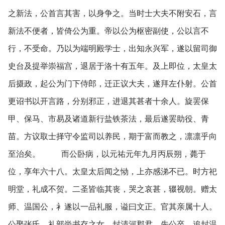
之新法，公首言其害，以身争之。当时士大夫不附安石，言
新法不便者，皆倚公为重。帝以公为枢密副使，公以言不
行，不受命。乃以为端明殿学士，出知永兴军，遂以留司御
史台及提举崇福宫，退居于洛十有五年。及上即位，太皇太
后摄政，起公为门下侍郎，迁正议大夫，遂拜左仆射。公首
更诏书以开言路，分别邪正，进退其甚者十余人。旋罢保
甲、保马、市易及诸道新行盐铁茶法，最后遂罢助役、青
苗。方议取士择守令监司以养民，期于富而教之，凛凛乎向
至治矣。 而公卧病，以元祐元年九月丙辰朔，薨于
位，享年六十八。太皇太后闻之恸，上亦感涕不已。时方祀
明堂，礼成不贺。二圣皆临其丧，哭之哀甚，辍视朝。赠太
师、温国公，衤遂以一品礼服，谥曰文正。官其亲属十人。
公娶张氏，礼部尚书存之女，封清河郡君，先公卒，追封温