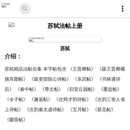
苏轼法帖上册
苏轼
介绍：
苏轼精品法帖合集 本字帖包含 《王晋卿帖》 《跋王晋卿藏
挑耳图帖》 《跋吏部陈公诗帖》 《东武帖》 《书林逋诗
后》 《春中帖》 《尊丈帖》 《归安丘园帖》 《覆盆帖》
《令子帖》 《邂逅帖》 《次辩才韵诗帖》 《次韵三舍人省
上诗帖》 《次韵秦太虚诗帖》 《宝月帖》 《获见帖》
《啜茶帖》