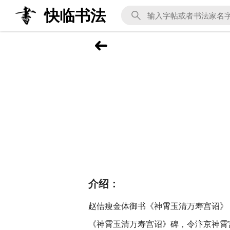
快临书法
介绍：
赵佶瘦金体御书《神霄玉清万寿宫诏》 
《神霄玉清万寿宫诏》碑，令汴京神霄