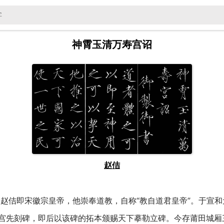
神霄玉清万寿宫诏
赵佶
赵佶即宋徽宗皇帝，他崇奉道教，自称“教自道君皇帝”。于宣和
宫先刻碑，即后以该碑的拓本颁赐天下摹勒立碑。今存莆田城厢