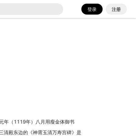
登录
注册
元年（1119年）八月用瘦金体御书
三清殿东边的《神霄玉清万寿宫碑》是