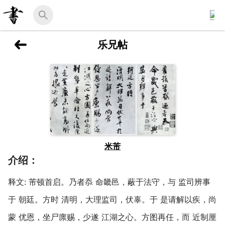
乐兄帖
米芾
介绍：
释文: 芾顿首启。乃者忝 命畿邑，蔽于法守，与 监司辨事
于 朝廷。方时 清明，大理监司，伏辜。于 是请解以疾，尚
蒙 优恩，坐尸廪赐，少遂 江湖之心。方图再任，而 近制厘