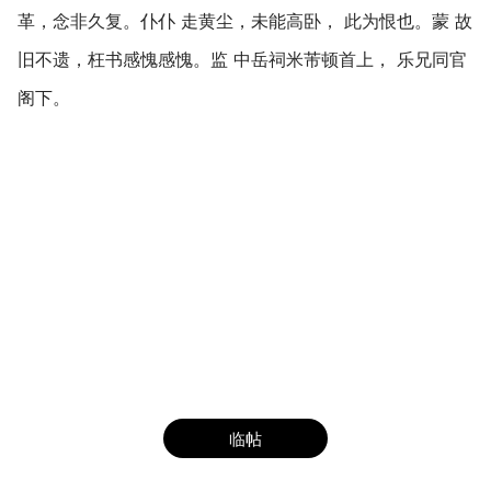
革，念非久复。仆仆 走黄尘，未能高卧， 此为恨也。蒙 故
旧不遗，枉书感愧感愧。监 中岳祠米芾顿首上， 乐兄同官
阁下。
临帖