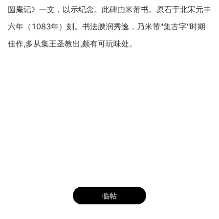
圆庵记》一文，以示纪念。此碑由米芾书。原石于北宋元丰
六年（1083年）刻。书法腴润秀逸，乃米芾"集古字"时期
佳作,多从集王圣教出,颇有可玩味处。
临帖