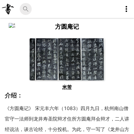
方圆庵记
米芾
介绍：
《方圆庵记》 宋元丰六年（1083）四月九日，杭州南山僧
官守一法师到龙井寿圣院辩才住所方圆庵拜会辩才，二人讲
经说法，谈古论经，十分投机。为此，守一写了《龙井山方