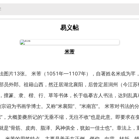
易义帖
米芾
片13张。 米芾（1051年—1107年），自署姓名米或为芊，
部员外郎。祖籍山西，然迁居湖北襄阳，后曾定居润州（今江苏
，擅篆、隶、楷、行、草等书体，长于临摹古人书法，达到乱真
宋徽宗诏为书画学博士。又称“米襄阳”、“米南宫”。 米芾对书法
肥”，大概姜夔所记的“无垂不缩，无往不收”也是此意。即要求在
就是“骨筋、皮肉、脂泽、风神俱全，犹如一佳士也”。章法上，
。 米芾的用笔特点，主要是善于在正侧、偃仰、向背、转折、