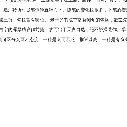
，遇到转折时提笔侧锋直转而下。捺笔的变化也很多，下笔的着
波三折。勾也富有特色。 米芾的书法中常有侧倾的体势，欲左
古字的浑厚功底作前提，故而出于天真自然，绝不矫揉造作。学
大概可区分为两种态度：一种是褒而不贬，推崇甚高；一种是有褒