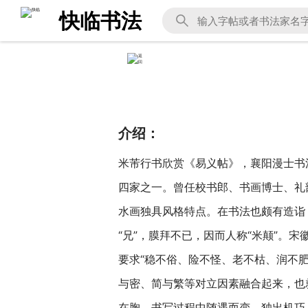
快临书法
介绍：
米芾行书欣赏《易义帖》，襄阳漫士书法图
四家之一。曾任校书郎、书画博士、礼
水画独具风格特点。在书法也颇有造诣
“兄”，膜拜不已，因而人称“米颠”。
要求“稳不俗、险不怪、老不枯、润不
与密、简与繁等对立因素融合起来，也
在胸，书写过程中随遇而变，独出机巧