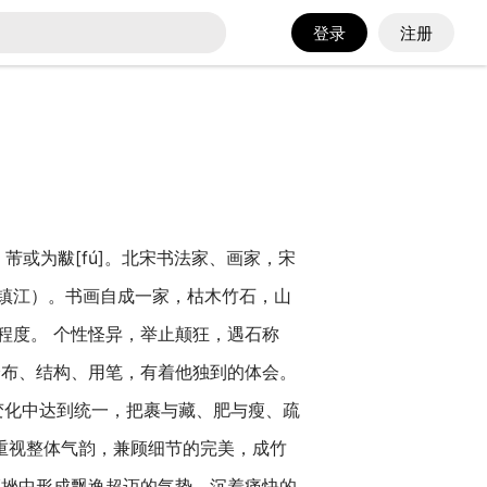
登录
注册
芾或为黻[fú]。北宋书法家、画家，宋
镇江）。书画自成一家，枯木竹石，山
程度。 个性怪异，举止颠狂，遇石称
的分布、结构、用笔，有着他独到的体会。
变化中达到统一，把裹与藏、肥与瘦、疏
重视整体气韵，兼顾细节的完美，成竹
顿挫中形成飘逸超迈的气势、沉着痛快的