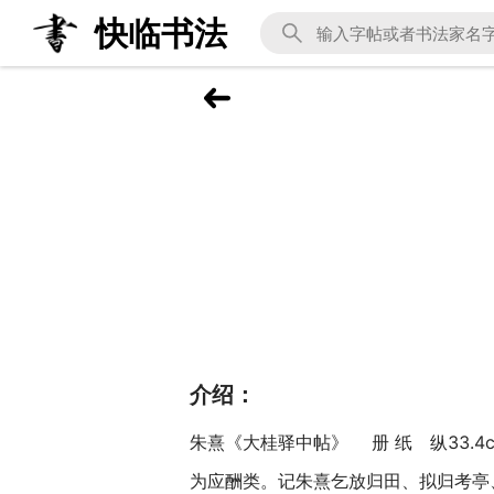
快临书法
介绍：
朱熹《大桂驿中帖》 册 纸 纵33.4
为应酬类。记朱熹乞放归田、拟归考亭