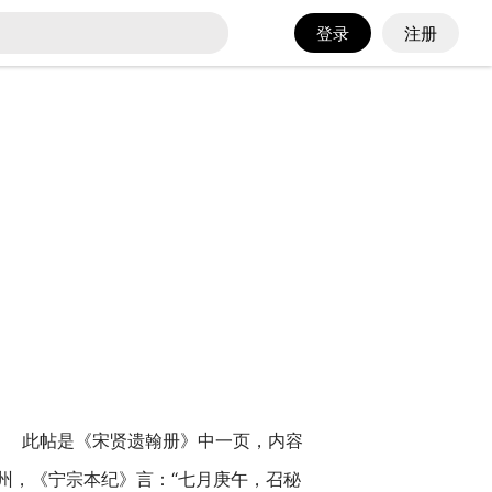
登录
注册
物院藏 此帖是《宋贤遗翰册》中一页，内容
州，《宁宗本纪》言：“七月庚午，召秘