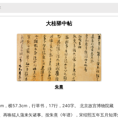
大桂驿中帖
朱熹
cm，横57.3cm，行草书，17行，240字。 北京故宫博
、再唤猺人蒲来矢诸事。按朱熹《年谱》，宋绍熙五年五月知潭