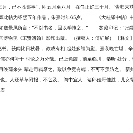
三月，已不胜郡事”，即五月至八月，在任正好三个月。“告归未获
算此帖为绍熙五年作品，朱熹时年65岁。 《大桂驿中帖》
景凤所言：“不以书名，固以学掩之。” 鉴藏印记：“张鏐”(白文
宫博物院《宋贤遗翰》影印出版。 （撰稿人：傅紅展） 【释文
惠书。获闻比日秋暑， 政成有相 起处多福为慰。熹衰晚亡堪，
儒亦何补于 时论之万分哉。已上免牍，前至临川，恭听 处分，
再唤蒲来矢 辈赴司羁縻之。政以争竞有端，不可不预防之。 新
也。人还草草附报，不它及。 阁中宜人，诸郎姐哥佳胜，儿女辈
贤表