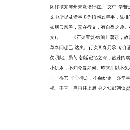
阁修撰知潭州朱熹诣行在。”文中“辛苦
文中所提及诸事多为绍熙五年事，故推
如烟云风卷，意在行文，有自得之趣。如詹
文)。 《石渠宝笈·续编》著录，故
草奉问想已 达矣。行次宜春乃承 专介
勿叨此。虽荷 朝廷记忆之深，然踈阔腐
小仇杀，不知今复如何。昨来所以不免
耳。得其 平心待之，不至纷更，亦幸事
祝。不宣。熹再拜上启 会之知郡朝议