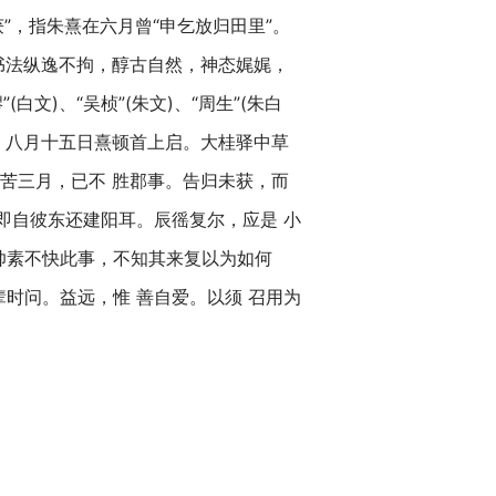
”，指朱熹在六月曾“申乞放归田里”。
书法纵逸不拘，醇古自然，神态娓娓，
)、“吴桢”(朱文)、“周生”(朱白
】八月十五日熹顿首上启。大桂驿中草
辛苦三月，已不 胜郡事。告归未获，而
即自彼东还建阳耳。辰徭复尔，应是 小
帅素不快此事，不知其来复以为如何
时问。益远，惟 善自爱。以须 召用为