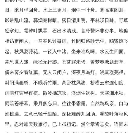
眼。乘月棹回舟。水上三更月。烟中一叶舟。寒临重阁迥。
影带乱山流。暮烟秦树暗。落日渭川明。平林暎日疎。野草
经寒短。霜乾叶飘零。石出水清浅。官冷繫怀非吏事。地偏
相访定闲人。一马春风过微雨。竹閒归路静无尘。鸥鷺惊飞
起。秋风菱荇花。一径入中渚。坐来唯鸟啼。水云生四面。
常恐世人迷。绿径无行跡。苍苔露未晞。曾梦春塘题碧草。
偶来雾夕看红蕖。无人云闭户。深夜月為灯。晓露凝芜径。
斜阳满画桥。不眠听竹雨。高卧枕风湍。桥横云壑连朝度。
雨暗灯窗半夜棋。微波拂凉吹。淡烟生远树。天寒湘水秋。
雨暗苍梧暮。乘月多忘归。往往带霜露。自然鸥鸟亲。自与
渔樵遇。去意已轻千里陌。深柸难醉九回肠。灞陵叶落秋风
里。忍对霜天数雁行。已上虽粗记。然全章皆忘矣。语固未