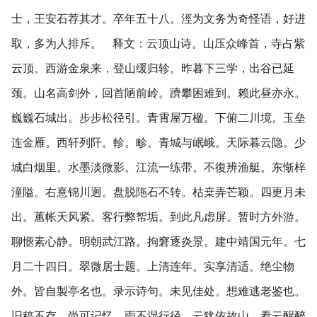
士，王安石荐其才。卒年五十八。涇为文务为奇怪语，好进
取，多为人排斥。 释文：云顶山诗。山压众峰首，寺占紫
云顶。西游金泉来，登山缓归轸。昨暮下三学，出谷已延
颈。山名高剑外，回首陋前岭。躋攀困难到。赖此昼亦永。
巍巍石城出。步步松径引。青霄屋万楹。下俯二川境。玉垒
连金雁。西轩列阡。軫。畛。青城与岷峨。天际暮云隐。少
城白烟里。水墨淡微影。江流一练带。不復辨渔艇。东惭梓
潼隘。右憙锦川迥。盘脱陁石不转。枯桒弄芒颖。四更月未
出。蕙帐天风紧。客行弊帤垢。到此凡虑屏。暂时方外游。
聊愜素心静。明朝武江路。拘窘逐炎景。建中靖国元年。七
月二十四日。翠微居士题。上清连年。实享清适。绝尘物
外。皆自製亭名也。录示诗句。未见佳处。想难逃老鉴也。
旧稿不存。尚可记忆。雨不湿行径。云犹依故山。看云醒醉