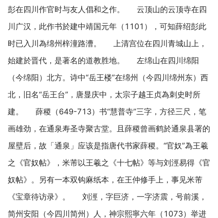
彭在四川作官时与友人倡和之作。 云顶山的云顶寺在四
川广汉，此作书於建中靖国元年（1101），可知薛绍彭此
时已入川為绵州梓潼路漕。 上清宫位在四川青城山上，
始建於晋代，是著名的道教胜地。 左绵山在四川绵阳
（今绵阳）北方。诗中“岳王楼”在绵州（今四川绵州东）西
北，旧名“岳王台”，唐显庆中，太宗子越王贞為刺史时所
建。 薛稷（649-713）书“慧普寺”三字，方径三尺，笔
画雄劲，在通泉寿圣寺聚古堂。且薛稷曾画鹤於通泉县署的
屋壁后，故「通泉」应该是指唐代书家薛稷。“官奴”為王羲
之《官奴帖》，米芾以王羲之《十七帖》等与刘涇易得《官
奴帖》。另有一本双钩麻纸本，在王仲修手上，事见米芾
《宝章待访录》。 刘涇，字巨济，一字济震，号前溪，
简州安阳（今四川简州）人，神宗熙寧六年（1073）举进