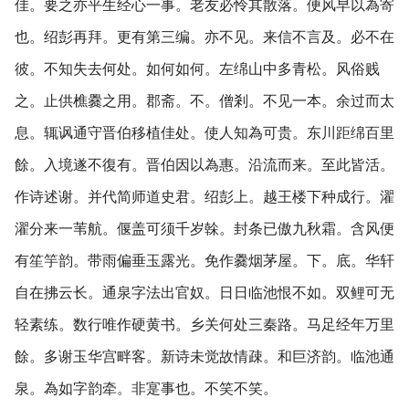
佳。要之亦平生经心一事。老友必怜其散落。便风早以為寄
也。绍彭再拜。更有第三编。亦不见。来信不言及。必不在
彼。不知失去何处。如何如何。左绵山中多青松。风俗贱
之。止供樵爨之用。郡斋。不。僧剎。不见一本。余过而太
息。辄讽通守晋伯移植佳处。使人知為可贵。东川距绵百里
餘。入境遂不復有。晋伯因以為惠。沿流而来。至此皆活。
作诗述谢。并代简师道史君。绍彭上。越王楼下种成行。濯
濯分来一苇航。偃盖可须千岁榦。封条已傲九秋霜。含风便
有笙竽韵。带雨偏垂玉露光。免作爨烟茅屋。下。底。华轩
自在拂云长。通泉字法出官奴。日日临池恨不如。双鲤可无
轻素练。数行唯作硬黄书。乡关何处三秦路。马足经年万里
餘。多谢玉华宫畔客。新诗未觉故情疎。和巨济韵。临池通
泉。為如字韵牵。非寔事也。不笑不笑。