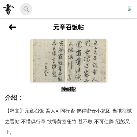
元章召饭帖
薛绍彭
介绍：
【释文】元章召饭 吾人可同行否 偶得密云小龙团 当携往试
之晋帖 不惜俱行草 欲得黄筌雀竹 甚不敢 不可使辞 绍彭又
上。