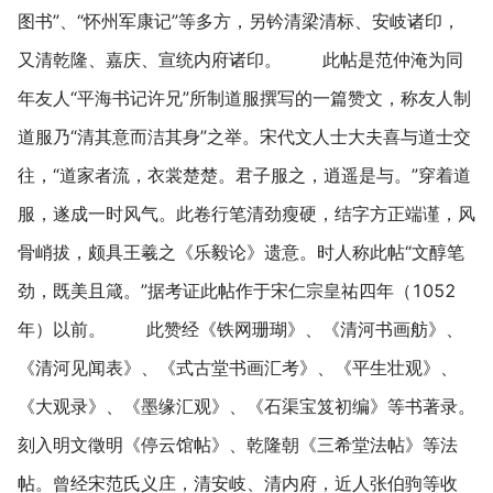
图书”、“怀州军康记”等多方，另钤清梁清标、安岐诸印，
又清乾隆、嘉庆、宣统内府诸印。 此帖是范仲淹为同
年友人“平海书记许兄”所制道服撰写的一篇赞文，称友人制
道服乃“清其意而洁其身”之举。宋代文人士大夫喜与道士交
往，“道家者流，衣裳楚楚。君子服之，逍遥是与。”穿着道
服，遂成一时风气。此卷行笔清劲瘦硬，结字方正端谨，风
骨峭拔，颇具王羲之《乐毅论》遗意。时人称此帖“文醇笔
劲，既美且箴。”据考证此帖作于宋仁宗皇祐四年（1052
年）以前。 此赞经《铁网珊瑚》、《清河书画舫》、
《清河见闻表》、《式古堂书画汇考》、《平生壮观》、
《大观录》、《墨缘汇观》、《石渠宝笈初编》等书著录。
刻入明文徵明《停云馆帖》、乾隆朝《三希堂法帖》等法
帖。曾经宋范氏义庄，清安岐、清内府，近人张伯驹等收