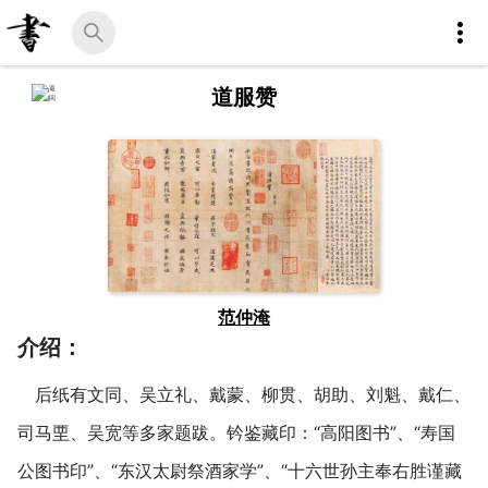
道服赞
范仲淹
介绍：
后纸有文同、吴立礼、戴蒙、柳贯、胡助、刘魁、戴仁、
司马垔、吴宽等多家题跋。钤鉴藏印：“高阳图书”、“寿国
公图书印”、“东汉太尉祭酒家学”、“十六世孙主奉右胜谨藏