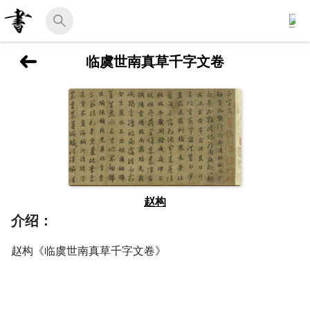
临虞世南真草千字文卷
赵构
介绍：
赵构《临虞世南真草千字文卷》