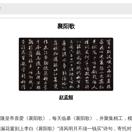
襄阳歌
赵孟頫
乾隆皇帝喜爱《襄阳歌》，每天临摹《襄阳歌》，并聚集精工，模
的漏花窗刻上李白《襄阳歌》“清风明月不须一钱买”诗句，寄托对