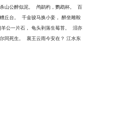
笑杀山公醉似泥。 鸬鹚杓，鹦鹉杯。 百
糟丘台。 千金骏马换小妾， 醉坐雕鞍
朝羊公一片石， 龟头剥落生莓苔。 泪亦
尔同死生。 襄王云雨今安在？ 江水东