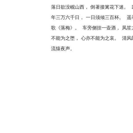
落日欲没岘山西， 倒著接篱花下迷。 
年三万六千日， 一日须倾三百杯。 遥
歌《落梅》。 车旁侧挂一壶酒， 凤笙
不能为之堕， 心亦不能为之哀。 清风
流猿夜声。