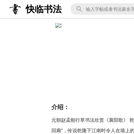
快临书法
介绍：
元朝赵孟頫行草书法欣赏《襄阳歌》 
回廊”，传说乾隆下江南时令人在墙上