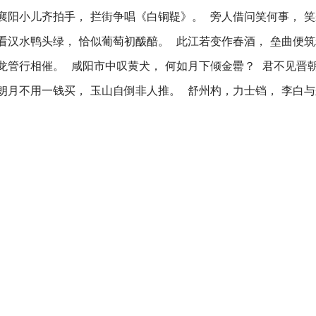
襄阳小儿齐拍手， 拦街争唱《白铜鞮》。 旁人借问笑何事， 
看汉水鸭头绿， 恰似葡萄初酦醅。 此江若变作春酒， 垒曲便筑
龙管行相催。 咸阳市中叹黄犬， 何如月下倾金罍？ 君不见晋
朗月不用一钱买， 玉山自倒非人推。 舒州杓，力士铛， 李白与