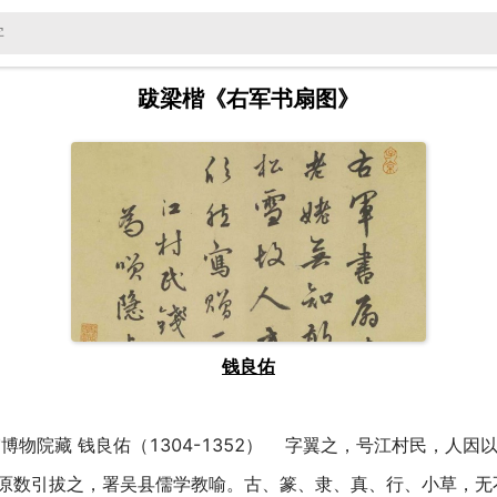
跋梁楷《右军书扇图》
钱良佑
博物院藏 钱良佑（1304-1352） 字翼之，号江村民，人
原数引拔之，署吴县儒学教喻。古、篆、隶、真、行、小草，无