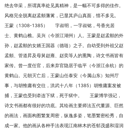
绝去华采，所谓真率处见真精神，是一幅不可多得的佳作。
风格完全脱离赵孟頫藩篱，已显其庐山真面，惜不多见。
王蒙（1308-1385） 字叔明，一字叔铭，号香光居
士、黄鹤山樵。吴兴（今浙江湖州）人。王蒙是赵孟頫的外
孙，赵孟頫的女婿王国器（德琏）之子。自幼受到外祖父赵
孟頫、管道昇及母舅赵雍、赵奕等人的熏陶，诗文书画皆有
家传。曾一度任官，后来弃官隐居于临平（今浙江余杭）的
黄鹤山。元朝灭亡后，王蒙山任泰安（今属山东）知州厅
事，与胡惟庸有交往，洪武十八年（1385）胡惟庸案发被
捕，王蒙也受到牵连下狱，死于狱中。 王蒙博学强记，
诗文书画都有很好的功底。其绘画主要师法五代董源、巨然
的画法，画面构图繁复周密，纵逸多姿，笔墨繁密松秀，自
成一家。他的画从各种手法表现江南林木的苍郁茂盛和湿润