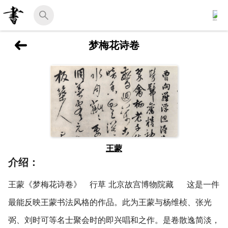
梦梅花诗卷
王蒙
介绍：
王蒙《梦梅花诗卷》 行草 北京故宫博物院藏 这是一件
最能反映王蒙书法风格的作品。此为王蒙与杨维桢、张光
弼、刘时可等名士聚会时的即兴唱和之作。是卷散逸简淡，