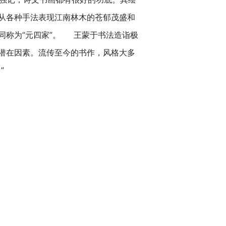
从各种手法表现江南林木的苍郁茂盛和
同称为“元四家”。 王蒙于书法造诣极
潜在因素。流传至今的书作，风格大多
”