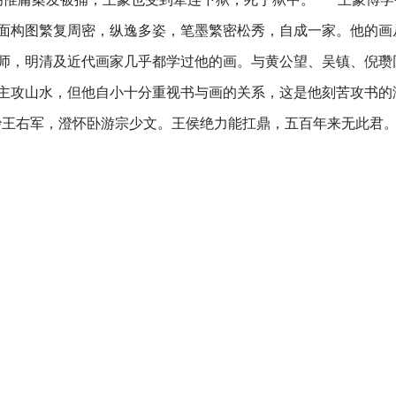
面构图繁复周密，纵逸多姿，笔墨繁密松秀，自成一家。他的画
师，明清及近代画家几乎都学过他的画。与黄公望、吴镇、倪瓒
主攻山水，但他自小十分重视书与画的关系，这是他刻苦攻书的
妙王右军，澄怀卧游宗少文。王侯绝力能扛鼎，五百年来无此君。