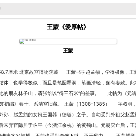
王蒙《爱厚帖》
王蒙
×58.7厘米 北京故宫博物院藏 王蒙书学赵孟頫，学得极像，
画结体，也学得极似，而且是笔圆墨润，笔画清轻，颇有姿致。
他的朋友林子山，请张给以“得三石米”的差事。 此帖为《元诸
宝笈初编》卷十。系清宫旧藏。 王蒙（1308-1385） 字叔
外孙，赵孟頫的女婿王国器（德琏）之子。自幼受到外祖父赵孟
后来弃官隐居于临平（今浙江余杭）的黄鹤山。元朝灭亡后，王
）胡惟庸案发被捕，王蒙也受到牵连下狱，死于狱中。 王蒙博