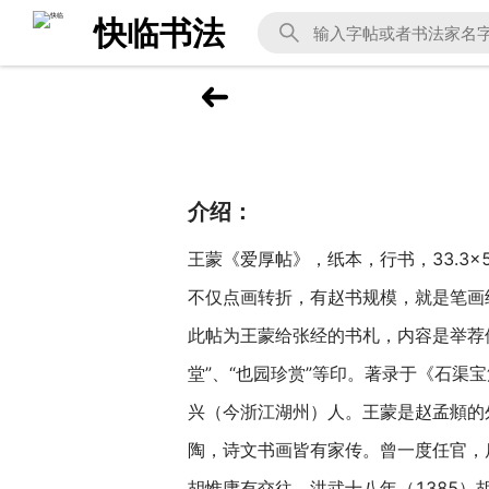
快临书法
介绍：
王蒙《爱厚帖》，纸本，行书，33.3
不仅点画转折，有赵书规模，就是笔
此帖为王蒙给张经的书札，内容是举荐
堂”、“也园珍赏”等印。著录于《石渠
兴（今浙江湖州）人。王蒙是赵孟頫的
陶，诗文书画皆有家传。曾一度任官，
胡惟庸有交往，洪武十八年（1385