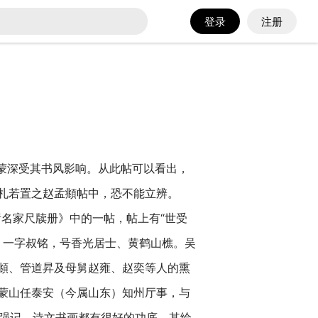
登录
注册
王蒙深受其书风影响。从此帖可以看出，
此札若置之赵孟頫帖中，恐不能立辨。
名家尺牍册》中的一帖，帖上有“世受
明，一字叔铭，号香光居士、黄鹤山樵。吴
頫、管道昇及母舅赵雍、赵奕等人的熏
蒙山任泰安（今属山东）知州厅事，与
学强记，诗文书画都有很好的功底。其绘