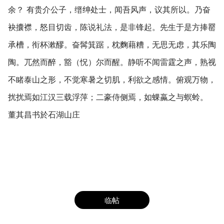
余？ 有贵介公子，缙绅处士，闻吾风声，议其所以。乃奋
袂攮襟，怒目切齿，陈说礼法，是非锋起。先生于是方捧罂
承槽，衔杯漱醪。奋髯箕踞，枕麴藉糟，无思无虑，其乐陶
陶。兀然而醉，豁（怳）尔而醒。静听不闻雷霆之声，熟视
不睹泰山之形，不觉寒暑之切肌，利欲之感情。俯观万物，
扰扰焉如江汉三载浮萍；二豪侍侧焉，如蜾蠃之与螟蛉。
董其昌书於石湖山庄
临帖