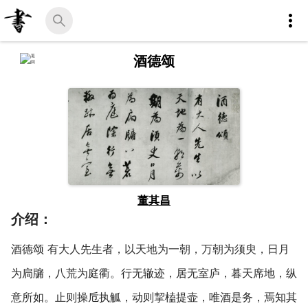
酒德颂
董其昌
介绍：
酒德颂 有大人先生者，以天地为一朝，万朝为须臾，日月
为扃牖，八荒为庭衢。行无辙迹，居无室庐，暮天席地，纵
意所如。止则操卮执觚，动则挈榼提壶，唯酒是务，焉知其