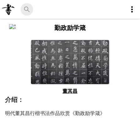
勤政励学箴
董其昌
介绍：
明代董其昌行楷书法作品欣赏《勤政励学箴》