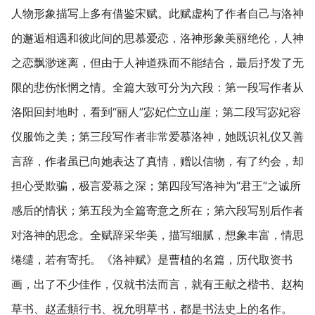
人物形象描写上多有借鉴宋赋。此赋虚构了作者自己与洛神
的邂逅相遇和彼此间的思慕爱恋，洛神形象美丽绝伦，人神
之恋飘渺迷离，但由于人神道殊而不能结合，最后抒发了无
限的悲伤怅惘之情。全篇大致可分为六段：第一段写作者从
洛阳回封地时，看到“丽人”宓妃伫立山崖；第二段写宓妃容
仪服饰之美；第三段写作者非常爱慕洛神，她既识礼仪又善
言辞，作者虽已向她表达了真情，赠以信物，有了约会，却
担心受欺骗，极言爱慕之深；第四段写洛神为“君王”之诚所
感后的情状；第五段为全篇寄意之所在；第六段写别后作者
对洛神的思念。全赋辞采华美，描写细腻，想象丰富，情思
绻缱，若有寄托。《洛神赋》是曹植的名篇，历代取资书
画，出了不少佳作，仅就书法而言，就有王献之楷书、赵构
草书、赵孟頫行书、祝允明草书，都是书法史上的名作。