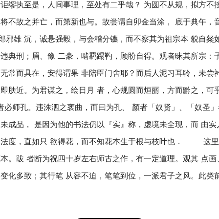
庸讵缪执至是，人间事理，至处有二乎哉？ 为圆不从规，拟方不
 将不故之并亡，而第新也与。故尝谓自卯金当涂， 底于典午，
郎邪雄 沉，诚悬强毅，与会稽分镳，而不察其为祖宗本 貌自粲
不违典刑；眉、豫 二豪，啮羁蹋靮，顾盼自得。观者昧其所宗：
师无常而具在，安得谓果 非陪臣门舍耶？而后人泥习耳聆，未尝
且即肤近。为君谋之，绘日月 者，心规圆而烜丽，方而黔之，可
圣者必师孔。违洙泗之衺曲，而曰为孔、 顏者「奴贤」、「奴圣」
成品， 是因为他的书法仍以『实』称，虚境未全现，而 由实
于法度，直如只 欲得花，而不知花本生于根与枝叶也． 这里
云轩藏本。跋 者断为祝四十岁左右师古之作，有一定道理。观其 
然变化多致；其行笔 从容不迫，笔笔到位，一派君子之风。此类