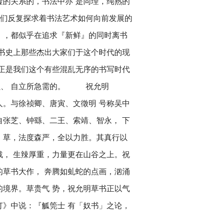
虚的关系的，书法中亦 是同理，纯熟的
们反复探求着书法艺术如何向前发展的
』，都似乎在追求『新鲜』的同时离书
 书史上那些杰出大家们于这个时代的现
 正是我们这个有些混乱无序的书写时代
强、 自立所急需的。 祝允明
）人。与徐祯卿、唐寅、文徵明 号称吴中
自张芝、钟繇、二王、索靖、智永， 下
、草，法度森严，全以力胜。其真行以
戟， 生辣厚重，力量更在山谷之上。祝
的草书大作， 奔腾如虬蛇的点画，汹涌
的境界。草贵气 势，祝允明草书正以气
订》中说：『觚筦士 有「奴书」之论，