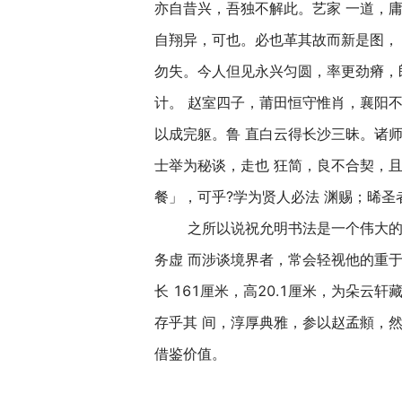
亦自昔兴，吾独不解此。艺家 一道，
自翔异，可也。必也革其故而新是图，
勿失。今人但见永兴匀圆，率更劲瘠，
计。 赵室四子，莆田恒守惟肖，襄阳
以成完躯。鲁 直白云得长沙三昧。诸
士举为秘谈，走也 狂简，良不合契，
餐」，可乎?学为贤人必法 渊赐；晞
之所以说祝允明书法是一个伟大的未
务虚 而涉谈境界者，常会轻视他的重
长 161厘米，高20.1厘米，为朵
存乎其 间，淳厚典雅，参以赵孟頫，
借鉴价值。