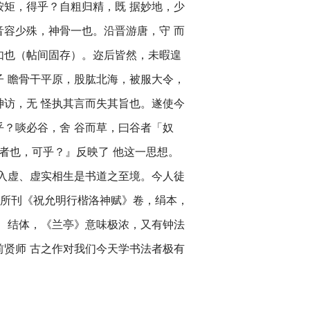
按矩，得乎？自粗归精，既 据妙地，少
音容少殊，神骨一也。沿晋游唐，守 而
如也（帖间固存）。迩后皆然，未暇遑
子 瞻骨干平原，股肱北海，被服大令，
神访，无 怪执其言而失其旨也。遂使今
乎？啖必谷，舍 谷而草，曰谷者「奴
者也，可乎？』反映了 他这一思想。
入虚、虚实相生是书道之至境。今人徒
所刊《祝允明行楷洛神赋》卷，绢本，
点画、结体，《兰亭》意味极浓，又有钟法
前贤师 古之作对我们今天学书法者极有