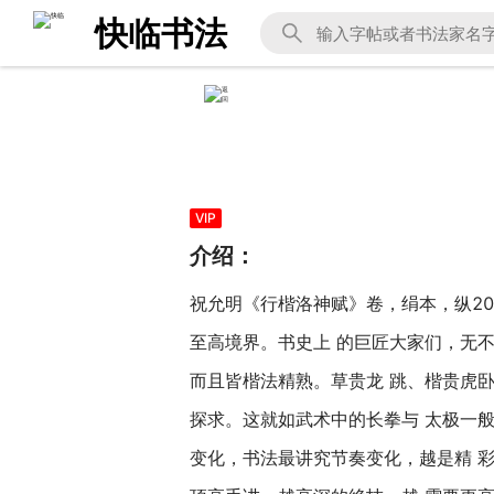
快临书法
VIP
介绍：
祝允明《行楷洛神赋》卷，绢本，纵20
至高境界。书史上 的巨匠大家们，无
而且皆楷法精熟。草贵龙 跳、楷贵虎
探求。这就如武术中的长拳与 太极一
变化，书法最讲究节奏变化，越是精 