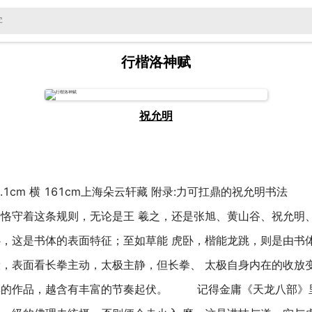
行楷洛神赋
祝允明
.1cm 横 161cm上海朵云轩藏 附录:力可扛鼎的祝允
不恪守着这条规则，无论是王 羲之，还是张旭、黄山谷、祝允明
卧，这是书体的表面特征；至如草能 虎卧，楷能龙跳，则是由书
般，表面看长拳主动，太极主静，但长拳、 太极自身内在的收放
彩的作品，越含有丰富的节奏起伏。 记得金庸《天龙八部》里