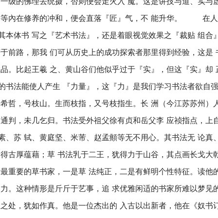
高一级的佛理去统摄，否则便会走火入 魔。这是讲技与道、实与
宇等內在修养的冲和，便会直落『匠』气，不 能升华。 在人
其本体书 写之『艺术书法』，还是着眼视觉效果之『裁贴 组合
茫于前路，那我 们可从历史上的成功探索者那里得到经验，这是
成品。比起王羲 之、黄山谷们他似乎过于『实』，但这『实』却
的书法能使人产生 『力量』，这『力』是我们学习书法者欲自
家，字希哲，号枝山。生而枝指，又号枝指生。长 洲（今江苏苏州
 通判，未几乞归。书法受外祖父徐有贞和岳父李 应祯指点，上
素、苏 轼、黄庭坚、米芾、赵孟頫等无不用心。其书法无 论真
写得古厚蕴藉；草 书法乳于二王，犹得力于山谷，其点画长戈大
后最重要的草书家，一是草 法纯正，二是有鲜明个性特征。读他
招力。这种情形是斤斤于艺事，追 求优雅闲适的书家所难以梦见
且之处，犹如作真。他是一位杰出的 入古以出新者，他在《奴书