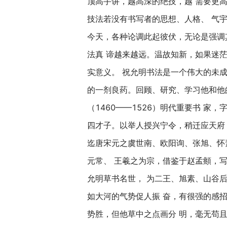
顶高手讲，越高深的绝技，越 需要更
技法若没有书写者的思想、人格、 气
今天，各种论调此起彼伏，无论是强调
法真 谛越来越远。温故知新，如果迷
实意义。 祝允明书法是一个伟大的未
的一剂良药。回顾、研究、学习他和他
（1460——1526）明代重要书 
四才子。以举人授兴宁令，稍迁应天府
迄唐宋元之虞世南、欧阳询、张旭、怀
元常、 王羲之为宗，借鉴于赵孟頫，
允明草书名世， 为二王、旭素、山谷
如大河的气势促人振 奋，有很强的感
势胜，但他草中之点画分 明，毫无苟