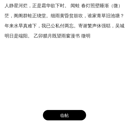
人静星河烂，正是霜华欲下时。 闻蛙 春灯照壁睡渐（微）
茫，阁阁群蛙正绕堂。细雨黄昏贫鼓吹，谁家青草旧池塘？
年来水旱真难下，我已公私付两忘。寄谢繁声休强聒，吴城
明日是端阳。 乙卯腊月既望雨窗漫书 徵明
临帖