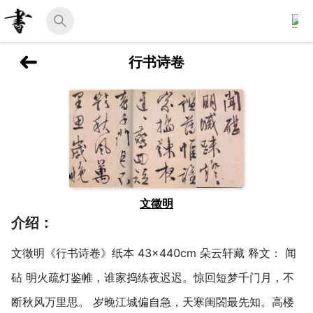
行书诗卷
文徵明
介绍：
文徵明《行书诗卷》纸本 43×440cm 朵云轩藏 释文： 闻
砧 明火疏灯鉴帷，谁家捣练夜迟迟。惊回短梦千门月，不
断秋风万里思。 岁晚江城偏自急，天寒闺閤最先知。高楼