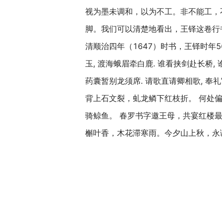
视为墨未调和，以为不工。非不能工，
脚。我们可以清楚地看出，王铎这卷行
清顺治四年（1647）时书，王铎时年5
玉, 渡海蛾眉牵白鹿. 谁看挟剑赴长桥,
药囊暂别龙须席. 请歌直请卿相歌, 奉
背上石文裂，虬龙鳞下红枝折。 何处偏
骑鲸鱼。 春罗书字邀王母，共宴红楼最
槲叶香，木花滞寒雨。今夕山上秋，永