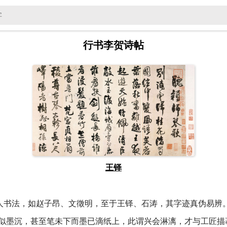
行书李贺诗帖
王铎
书法，如赵子昂、文徵明，至于王铎、石涛，其字迹真伪易辨
似墨沉，甚至笔未下而墨已滴纸上，此谓兴会淋漓，才与工匠描