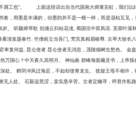
不屑工也”。 上面这段话出自当代国画大师黄宾虹，我们以
书卷，用墨是丰满的，但墨韵并不是一模一样，而是湿枯互见，
6岁。 听颖师琴歌 别浦云归桂花渚, 蜀国弦中双凤语. 芙蓉叶落秋
 谁看浸发题春竹. 竺僧前立当吾门, 梵宫真相眉棱尊. 古琴大轸长八
礼官卑复何益. 昆仑使者 昆仑使者无消息，茂陵烟树生愁色。 
伤万国心？中天夜久高明月。 神仙曲 碧峰海面藏灵书，上帝拣
深处。 鹤羽冲风过海迟，不如却使青龙去。 犹疑王母不相许，
谢无人处。 石谿远荒涩，棠实悬辛苦。古者定幽寻，呼君作私路。