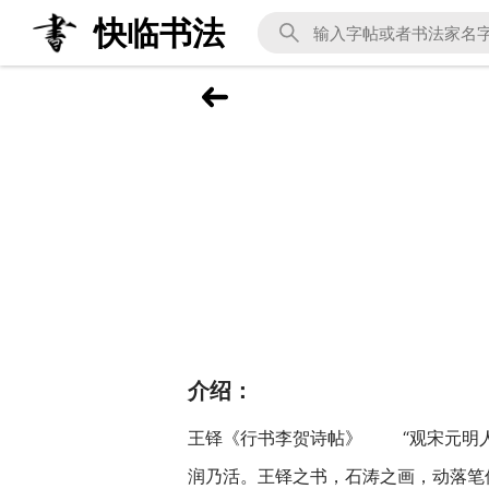
快临书法
介绍：
王铎《行书李贺诗帖》 “观宋元明人
润乃活。王铎之书，石涛之画，动落笔