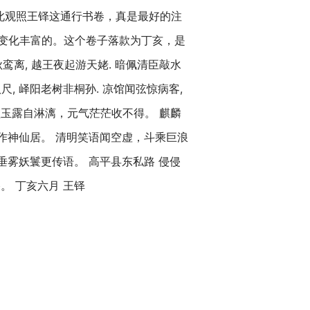
此观照王铎这通行书卷，真是最好的注
变化丰富的。这个卷子落款为丁亥，是
鸾离, 越王夜起游天姥. 暗佩清臣敲水
尺, 峄阳老树非桐孙. 凉馆闻弦惊病客,
金盘玉露自淋漓，元气茫茫收不得。 麒麟
作神仙居。 清明笑语闻空虚，斗乘巨浪
垂雾妖鬟更传语。 高平县东私路 侵侵
 丁亥六月 王铎