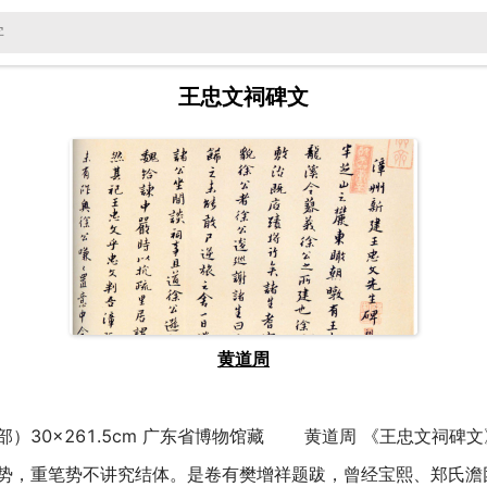
王忠文祠碑文
黄道周
）30×261.5cm 广东省博物馆藏 黄道周 《王忠文祠碑
势，重笔势不讲究结体。是卷有樊增祥题跋，曾经宝熙、郑氏澹