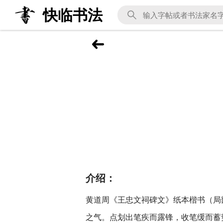
快临书法
介绍：
黄道周《王忠文祠碑文》纸本楷书（局部
之气。点划出笔疾而露锋，收笔缓而蓄