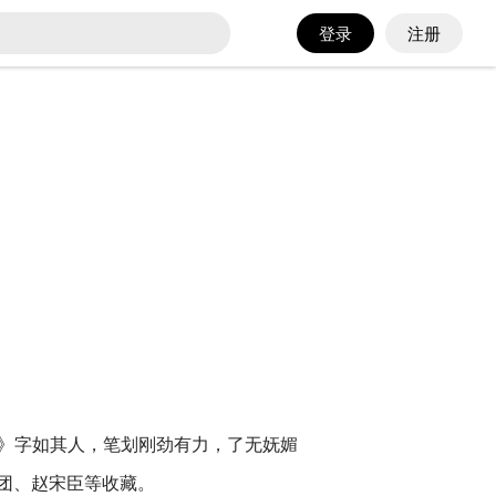
登录
注册
文》字如其人，笔划刚劲有力，了无妩媚
团、赵宋臣等收藏。