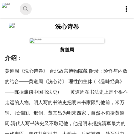
洗心诗卷
黄道周
介绍：
黄道周《洗心诗卷》 台北故宫博物院藏 附录：险怪与内敛
的结合——黄道周《洗心诗》 理性的主体 (《品味经典》
——陈振濂谈中国书法史) 黄道周在书法史上是个很不
走运的人物。明人写的书法史把明末书家限到他前，米万
钟、张瑞图、邢侗、董其昌为明末四家，自然不包括黄道
周.清代人写书法史又不敢记他，他是明末抵抗清军最力的
一代忠臣，曾任礼部尚书、大学士，兵败被俘，处死狱中，