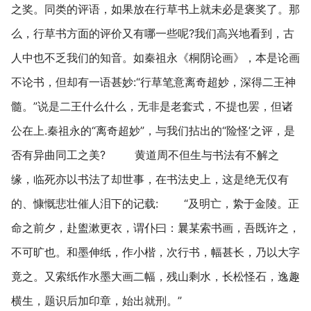
之奖。同类的评语，如果放在行草书上就未必是褒奖了。那
么，行草书方面的评价又有哪一些呢?我们高兴地看到，古
人中也不乏我们的知音。如秦祖永《桐阴论画》，本是论画
不论书，但却有一语甚妙:“行草笔意离奇超妙，深得二王神
髓。”说是二王什么什么，无非是老套式，不提也罢，但诸
公在上.秦祖永的“离奇超妙”，与我们拈出的“险怪’之评，是
否有异曲同工之美? 黄道周不但生与书法有不解之
缘，临死亦以书法了却世事，在书法史上，这是绝无仅有
的、慷慨悲壮催人泪下的记载: “及明亡，絷于金陵。正
命之前夕，赴盥漱更衣，谓仆曰：曩某索书画，吾既许之，
不可旷也。和墨伸纸，作小楷，次行书，幅甚长，乃以大字
竟之。又索纸作水墨大画二幅，残山剩水，长松怪石，逸趣
横生，题识后加印章，始出就刑。”