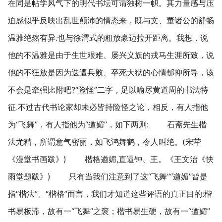
在同是帖学风气下的明代书坛可谓独树一帜。其力量感与压
迫感似乎反映出乱世颠沛的情态来，既与文、董诸公的舒畅
温雅绝然有异.也与徐渭式的粗放豪迈拉开距离。我想，说
他的不温雅是由于生世艰难、屡兴义旗的戎马生涯所致，说
他的不狂放是因为迭遭兵败、卒死大狱的心情郁抑所导，该
不会是牵强比附吧?“险怪”二字，足以喻尽黄道周的书法特
征.不过古代书论家却未必皆持险怪之论，相反，有人指他
为“飞舞”，有人指他为“遒媚”，如下两则: 石斋先生楷
法尤精，所谓意气密丽，如飞鸿舞鹤，令人叫绝。(宋荦
《漫堂书画跋》) 楷格遒媚,直逼钟、王。《王文治《快
雨堂题跋》) 只有当我们注意到了这“飞舞”“遒媚”皆是
指“楷法”、“楷格”而言，我们才知道这些评语的真正目的:楷
书易板滞，故有一“飞舞”之褒；楷书易生硬，故有一“遒媚”