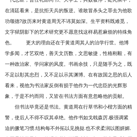
在清廷看来，是抗拒天兵的叛逆。谁敢冒杀头之罪去为他歌
功颂德?故历来对黄道周无不讳莫如深。生平资料既难觅，
文字狱阴影下的艺术研究更不愿意找这样易惹麻烦的特殊角
色。 更大的理由还在于黄道周其人的治学行世。他博
学多闻，才艺双绝，善天文历数，文思敏捷，性格刚毅，有
一种政治家、学问家的风度。书画余技，只是随手为之，既
不足以彰其忠烈，又不足以示其渊博。在有故国之思的后人
看来，视他为书法家反倒有损于他作为一代忠臣的光辉形
象，于是不约而同，又皆在书法方面有意忽略他的贡献。
但书法毕竟还是书法。黄道周在行草书和小楷方面的精
警，使后人不得不叹其卓绝。他作书如戈戟森厉.极强调紧
迫的撅笔习惯.结构每不外拓以见挑挞.也不求柔润以图妍媚.