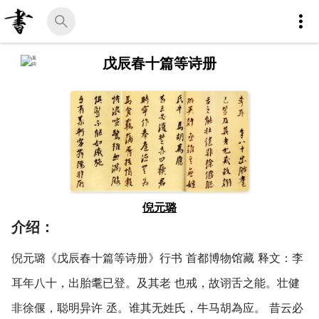
戊辰春十篇等诗册
倪元璐
介绍：
倪元璐《戊辰春十篇等诗册》行书 首都博物馆藏 释文：李
耳年八十，出胎耄已登。及其老 也戒，故诩舌之能。壮健
非徐偃，聪明异许 丞。谁其无姓氏，牛马胡為应。 昔云必