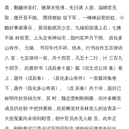
粪，翻嫌持圣灯。燃犀水怪沸，失日酒 人朋。温嶠世无
取，微开吾不能。 围得都如 垓下军， 一峰峰起密於蚊。小
醻好事谢康乐， 莫语躭眠宗少文。九锡拟加溪上石，七擒
不纵 岭前雲。上头定有神仙宅，隐约笙声月下闻。 昌化多
山有作。 元璐。 书写年代不祥。纸本。行书自作五言律诗
八 首，七言律诗一首。共十四页，凡五十二行，计 三百九
十四字。 此册所书《戊辰春十篇》载《倪文贞公诗 集》卷
上，题作《戊辰春》，《昌化多山有作》 一首载诗集卷
下，题作《昌化多山奇甚》。《戊 辰春》共十诗，题目已
标明作於崇禎元年。其 时，魏忠贤刚刚倒臺，但许多阉党
成员仍在朝 中把持要路，此前阉党对东林党人的迫害及一
大批冤案尚未得到昭雪，朝中官员亦无人敢 言。此年正
月，刚刚典试江西乡试完毕回到京 城的倪元璐首先站出