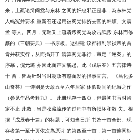
来，上疏论辩阉党与东林 之间的奸忠邪正是非，為东林党
人鸣冤并要求 重新召还起用被阉党排挤去官的韩爌、文震
孟 等人。四月，元璐又上疏请燬阉党為攻击詆譭 东林而修
纂的《三朝要典》一书原板。这些建 议都得到崇禎帝的首
肯并获实行，从而揭开了 清算阉党罪行，审定『逆案』的
序幕，倪元璐 亦因此而声誉鹊起。此《戊辰春》五言律诗
十 首，皆為针对当时朝政有感而发的指事直言。 《昌化多
山奇甚》一诗则是天啟五至六年居家 休假期间的纪游之作
（参见作品考释九》。 此册现存十四页，但最初书写时肯
定不止 此数，当是收藏流传的过程中有所损坏和散 失。根
据『戊辰春十篇』的标题，可知当日所 书為十首全部。现
存者第一至十页依次為原诗 的第四至十首，第一首连同标