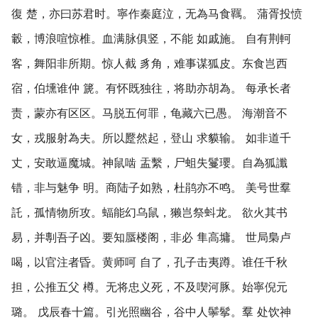
復 楚，亦曰苏君时。寧作秦庭泣，无為马食羈。 蒲胥投愤
轂，博浪喧惊椎。血满脉俱竖，不能 如戚施。 自有荆軻
客，舞阳非所期。惊人截 豸角，难事谋狐皮。东食岂西
宿，伯壎谁仲 篪。有怀既独往，将助亦胡為。 每承长者
责，蒙亦有区区。马脱五何罪，龟藏六已愚。 海潮音不
女，戎服射為夫。所以蹷然起，登山 求貘输。 如非道千
丈，安敢逼魔城。神鼠啮 盂繫，尸蛆失鬘瓔。自為狐讖
错，非与魅争 明。商陆子如熟，杜鹃亦不鸣。 美号世羣
託，孤情物所攻。蝠能幻乌鼠，獭岂祭蚪龙。 欲火其书
易，并剸吾子凶。要知蜃楼阁，非必 隼高墉。 世局梟卢
喝，以官注者昏。黄师呵 自了，孔子击夷蹲。谁任千秋
担，公推五父 樽。无将忠义死，不及喫河豚。始寧倪元
璐。 戊辰春十篇。引光照幽谷，谷中人鬡鬇。羣 处饮神