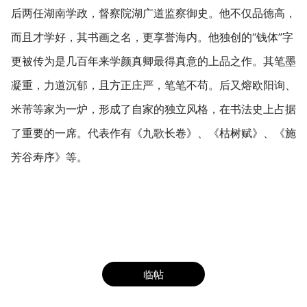
后两任湖南学政，督察院湖广道监察御史。他不仅品德高，
而且才学好，其书画之名，更享誉海内。他独创的“钱体”字
更被传为是几百年来学颜真卿最得真意的上品之作。其笔墨
凝重，力道沉郁，且方正庄严，笔笔不苟。后又熔欧阳询、
米芾等家为一炉，形成了自家的独立风格，在书法史上占据
了重要的一席。代表作有《九歌长卷》、《枯树赋》、《施
芳谷寿序》等。
临帖