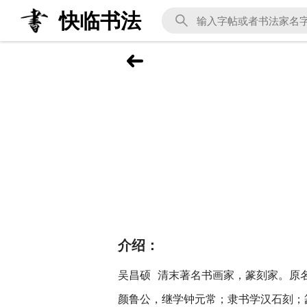
快临书法
介绍：
吴昌硕 清末著名书画家，篆刻家。原
颜鲁公，继学钟元常；隶书学汉石刻；