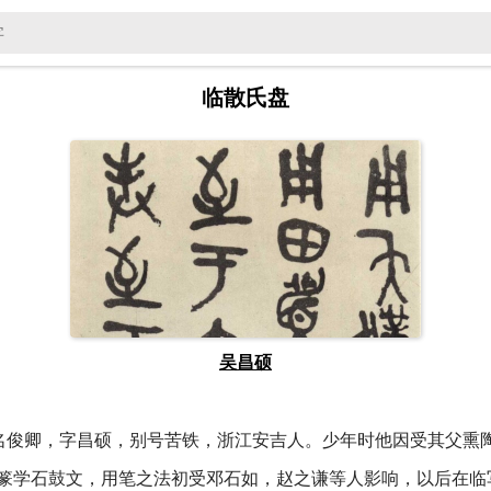
临散氏盘
吴昌硕
名俊卿，字昌硕，别号苦铁，浙江安吉人。少年时他因受其父熏
篆学石鼓文，用笔之法初受邓石如，赵之谦等人影响，以后在临