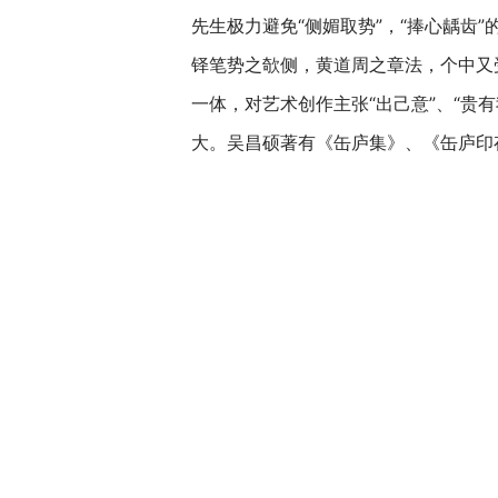
先生极力避免“侧媚取势”，“捧心龋
铎笔势之欹侧，黄道周之章法，个中又
一体，对艺术创作主张“出己意”、“贵
大。吴昌硕著有《缶庐集》、《缶庐印