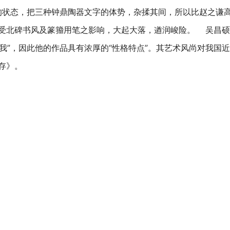
齿”的状态，把三种钟鼎陶器文字的体势，杂揉其间，所以比赵之谦
受北碑书风及篆籀用笔之影响，大起大落，遒润峻险。 吴昌硕
有我”，因此他的作品具有浓厚的“性格特点”。其艺术风尚对我国
存》。