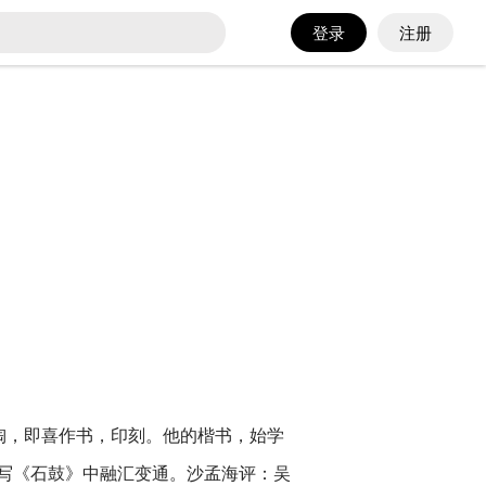
登录
注册
陶，即喜作书，印刻。他的楷书，始学
写《石鼓》中融汇变通。沙孟海评：吴