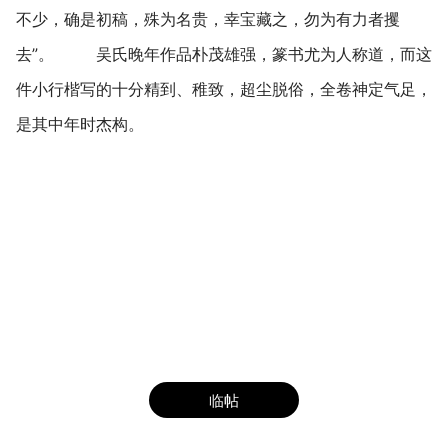
不少，确是初稿，殊为名贵，幸宝藏之，勿为有力者攫
去”。 吴氏晚年作品朴茂雄强，篆书尤为人称道，而这
件小行楷写的十分精到、稚致，超尘脱俗，全卷神定气足，
是其中年时杰构。
临帖