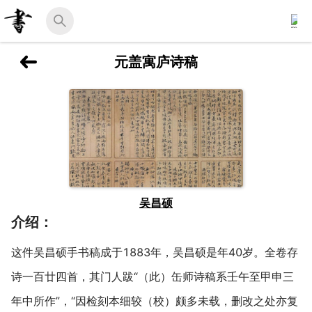
元盖寓庐诗稿
吴昌硕
介绍：
这件吴昌硕手书稿成于1883年，吴昌硕是年40岁。全卷存
诗一百廿四首，其门人跋“（此）缶师诗稿系壬午至甲申三
年中所作”，“因检刻本细较（校）颇多未载，删改之处亦复