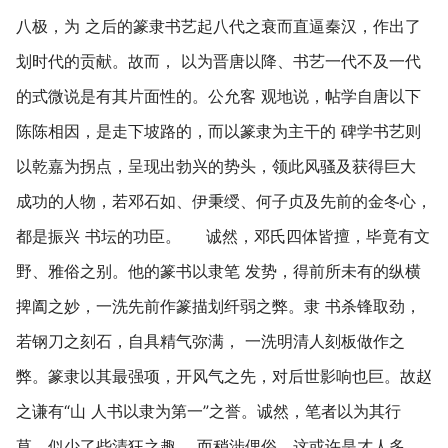
八极，为 之后的篆隶书艺起八代之衰而直逼秦汉，作出了
划时代的贡献。故而， 以为晋唐以降、书艺一代不及一代
的式微说是有其片面性的。公允客 观地说，帖学自唐以下
陈陈相因，是走下坡路的，而以篆隶为主干的 碑学书艺则
以乾嘉为拐点，呈现出勃兴的势头，领此风骚及获得巨大
成功的人物，若邓石如、伊秉绶、何子贞及先前的金冬心，
都是振兴 书坛的功臣。 诚然，邓氏四体皆擅，毕竟有文
野、雅俗之别。他的篆书以隶笔 发势，得前所未有的纵横
捭阖之妙，一洗先前作篆描划纤弱之弊。隶 书杀锋取劲，
若钢刀之刻石，自具精气弥满， 一洗明清人刻板做作之
弊。篆隶以其最强项，开风气之先，对后世影响也巨。故赵
之谦有“山 人书以隶为第一”之誉。诚然，笔者以为其行
草，似少了些清狂之趣， 而稍涉俚俗，这或许是才人多