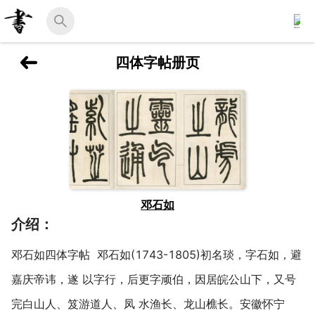
四体字帖册页
邓石如
介绍：
邓石如四体字帖 邓石如(1743-1805)初名琰，字石如，避
嘉庆帝讳，遂 以字行，后更字顽伯，因居皖公山下，又号
完白山人、笈游道人、凤 水渔长、龙山樵长。安徽怀宁