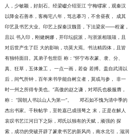
人，少敏颖，好刻石。经梁巘介绍至江 宁梅镠家，观秦汉
以降金石善本，客梅宅八年，笃志摹习，不舍昼夜， 成其
印艺及书艺大业。印艺上探秦汉魏晋，下法梁衮——程邃，
且以 书入印，刚健婀娜，开印坛皖派，与浙派相颉颃，且
对后世产生了巨 大的影响，功莫大焉。书法精四体，且皆
有独特面目。其弟子包世臣 称：“怀宁布衣篆、隶、分、
真、狂草，五体兼工， 一点一画，若奋 若搏。盖自武清以
后，间气所钟，百年来书学能自树立者，莫或与参， 非一
时一州之所得专美也。”高傲的赵之谦，对邓氏也极服膺，
称： “国朝人书以山人为第一”。 邓石如不愧为清中季的
杰出书家。千秋帖学，至乾嘉已成强弩之 末，正是在解人
哀叹书艺江河日下之际，邓氏以独有的天赋，顽强的 探
索，成功的突破开辟了篆隶书艺的新风尚，南水北引，滋润