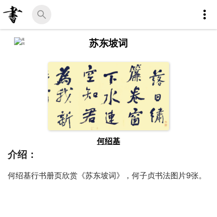
苏东坡词
何绍基
介绍：
何绍基行书册页欣赏《苏东坡词》，何子贞书法图片9张。