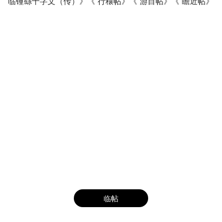
临锺繇千字文（传）》《 行穰帖》《 游目帖》《 瞻近帖》
临帖