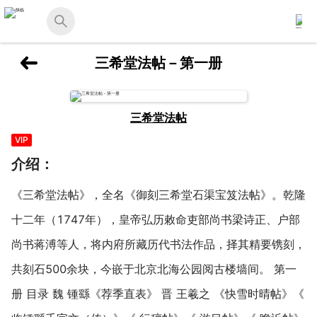
三希堂法帖－第一册
三希堂法帖
VIP
介绍：
《三希堂法帖》，全名《御刻三希堂石渠宝笈法帖》。乾隆
十二年（1747年），皇帝弘历敕命吏部尚书梁诗正、户部
尚书蒋溥等人，将内府所藏历代书法作品，择其精要镌刻，
共刻石500余块，今嵌于北京北海公园阅古楼墙间。 第一
册 目录 魏 锺繇《荐季直表》 晋 王羲之 《快雪时晴帖》《