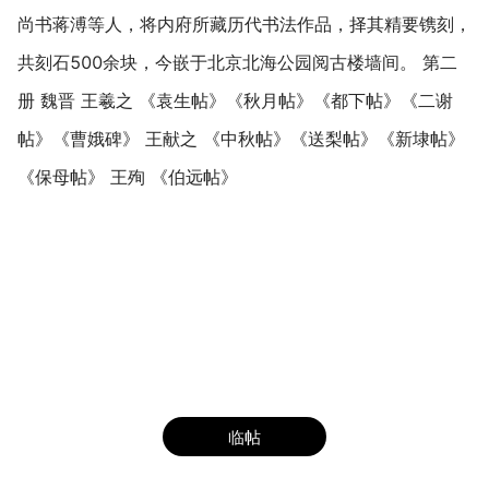
尚书蒋溥等人，将内府所藏历代书法作品，择其精要镌刻，
共刻石500余块，今嵌于北京北海公园阅古楼墙间。 第二
册 魏晋 王羲之 《袁生帖》《秋月帖》《都下帖》《二谢
帖》《曹娥碑》 王献之 《中秋帖》《送梨帖》《新埭帖》
《保母帖》 王殉 《伯远帖》
临帖