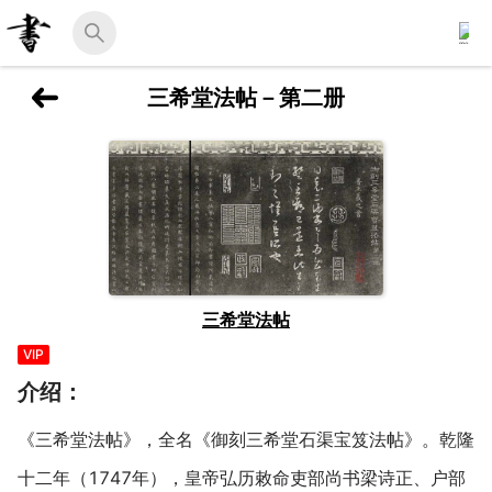
三希堂法帖－第二册
三希堂法帖
VIP
介绍：
《三希堂法帖》，全名《御刻三希堂石渠宝笈法帖》。乾隆
十二年（1747年），皇帝弘历敕命吏部尚书梁诗正、户部