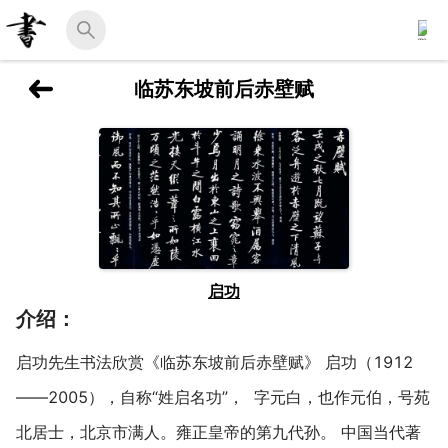
临苏东坡前后赤壁赋
启功
介绍：
启功先生书法欣赏《临苏东坡前后赤壁赋》 启功（1912
——2005），自称“姓启名功”， 字元白，也作元伯，号苑
北居士，北京市满人。雍正皇帝的第九代孙。 中国当代著