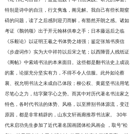
特别是诗中的自注，行文隽逸，阐见解。我自己有些长期窒
碍的问题，读了之后感到迎刃而解，有豁然开朗之感。诸如
考证《鶺鸰颂》出于开元翰林供奉之手；日本藤远后之临
《乐毅论》以证明王羲之书体势之雄强；鉴定张旭书庾信
《步虚词作》实为大中祥符以后宋之笔；以西陲晋人残纸证
《阁帖》中索靖书法的本来面目。这些都是翻书法史上成说
的案，论据充分坚实有力，不得不令人信服。此外如论蔡
襄、祝允明书法之未成自己体段；柳公权、黄庭坚书法用笔
尽笔心之力，结字聚字心之势。而其中对历代著名书法家之
特色，各时代书法的体势、风格，以至辨别书体源流，变迁
原因，都是非常精辟的，山东文轩画廊推荐书法家。 30年
代末启功先生参加了近代著名国画团体松风画会 ，取号“松