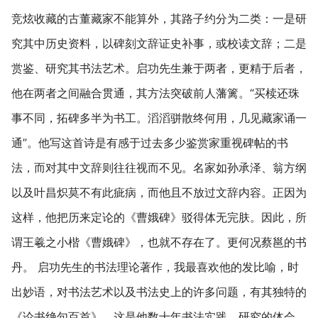
竞炫收藏的古董藏家不能算外，其路子约分为二类：一是研
究其中历史资料，以碑刻文辞证史补事，或校读文辞；二是
赏鉴、研究其书法艺术。启功先生兼于两者，更精于后者，
他在两者之间融合贯通，其方法突破前人藩篱。“买椟还珠
事不同，拓碑多半为书工。滔滔骈散终何用，几见藏家诵一
通”。他写这首诗是有感于过去多少鉴赏家重视碑帖的书
法，而对其中文辞则往往视而不见。名家如孙承泽、翁方纲
以及叶昌炽莫不有此疵病，而他且不放过文辞内容。正因为
这样，他把历来定论的《曹娥碑》驳得体无完肤。因此，所
谓王羲之小楷《曹娥碑》，也就不存在了。更何况蔡邕的书
丹。 启功先生的书法理论著作，我最喜欢他的发比喻，时
出妙语，对书法艺术以及书法史上的许多问题，有其独特的
《论书绝句百首》，这是他数十年书法实践、研究的体会。