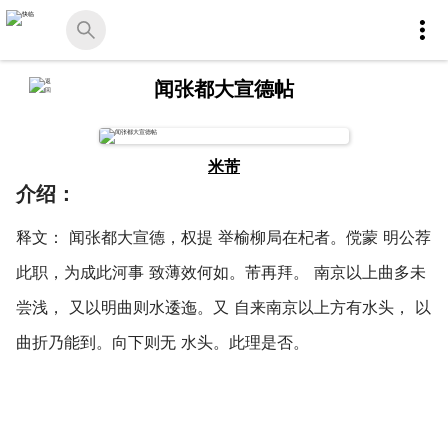
闻张都大宣德帖
米芾
介绍：
释文： 闻张都大宣德，权提 举榆柳局在杞者。傥蒙 明公荐
此职，为成此河事 致薄效何如。芾再拜。 南京以上曲多未
尝浅， 又以明曲则水逶迤。又 自来南京以上方有水头， 以
曲折乃能到。向下则无 水头。此理是否。