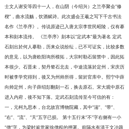
士文人谢安等四十一人，在山阴（今绍兴）之兰亭聚会“修
楔”，曲水流觞，饮酒赋诗。此次盛会王羲之写下千古书法
名作《兰亭序》。传说原迹已入唐太宗李世民昭陵，仅有摹
本和刻本流传。 《兰亭序》刻本以“定武本”最为著名 定武
石刻出於何人摹勒，历来众说纷纭，已不可证实，比较多数
的意见，以为唐欧阳询所模拓，大宗时勒石留禁中，因此拓
本很少。石晋未，契丹辇石北去，中途流落於定州，宋庆历
时被李学究得到，後又为州帅所得，留於官库中。熙宁中薛
向帅定州，向子薛绍彭翻刻一石，换去原石。宋大观中原石
进入内府，後不知下落。定武石刻流传至今可信的有：
一，元柯九思本，台北故宫博物院藏，其中“湍”、“带”、
“右”、“流”、“天”五字已损。 第十五行末“不”字右侧有一小
“僧”字，为梁时鉴赏家徐僧权的押署。前隔水有清王文冶题