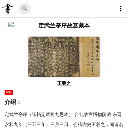
定武兰亭序故宫藏本
王羲之
VIP
介绍：
定武兰亭序（宋拓定武柯九思本） 台北故宫博物院藏 东晋
永和九年（三五三年）三月三日，会稽内史王羲之，邀请名