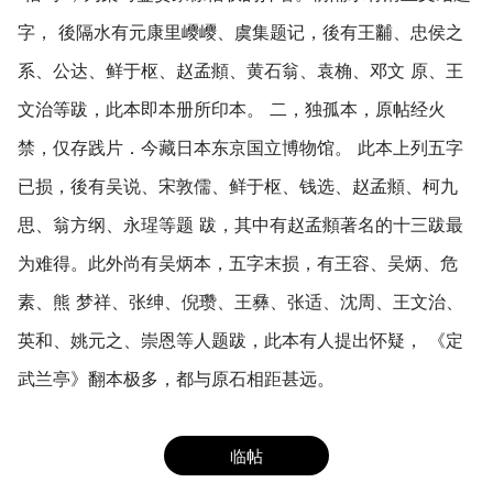
字， 後隔水有元康里巎巎、虞集题记，後有王黼、忠侯之
系、公达、鲜于枢、赵孟頫、黄石翁、袁桷、邓文 原、王
文治等跋，此本即本册所印本。 二，独孤本，原帖经火
禁，仅存践片．今藏日本东京国立博物馆。 此本上列五字
已损，後有吴说、宋敦儒、鲜于枢、钱选、赵孟頫、柯九
思、翁方纲、永瑆等题 跋，其中有赵孟頫著名的十三跋最
为难得。此外尚有吴炳本，五字末损，有王容、吴炳、危
素、熊 梦祥、张绅、倪瓒、王彝、张适、沈周、王文治、
英和、姚元之、崇恩等人题跋，此本有人提出怀疑， 《定
武兰亭》翻本极多，都与原石相距甚远。
临帖