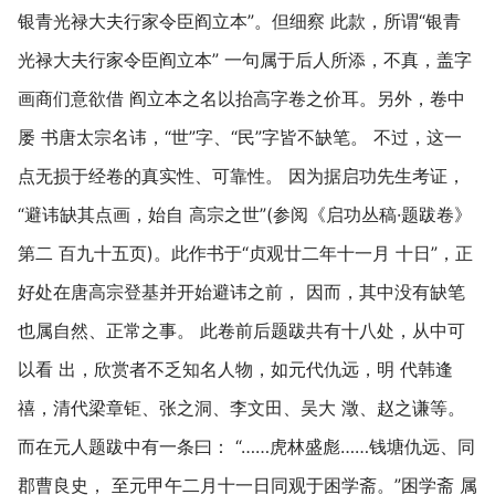
银青光禄大夫行家令臣阎立本”。但细察 此款，所谓“银青
光禄大夫行家令臣阎立本” 一句属于后人所添，不真，盖字
画商们意欲借 阎立本之名以抬高字卷之价耳。另外，卷中
屡 书唐太宗名讳，“世”字、“民”字皆不缺笔。 不过，这一
点无损于经卷的真实性、可靠性。 因为据启功先生考证，
“避讳缺其点画，始自 高宗之世”(参阅《启功丛稿·题跋卷》
第二 百九十五页)。此作书于“贞观廿二年十一月 十日”，正
好处在唐高宗登基并开始避讳之前， 因而，其中没有缺笔
也属自然、正常之事。 此卷前后题跋共有十八处，从中可
以看 出，欣赏者不乏知名人物，如元代仇远，明 代韩逢
禧，清代梁章钜、张之洞、李文田、吴大 澂、赵之谦等。
而在元人题跋中有一条曰： “……虎林盛彪……钱塘仇远、同
郡曹良史， 至元甲午二月十一日同观于困学斋。”困学斋 属