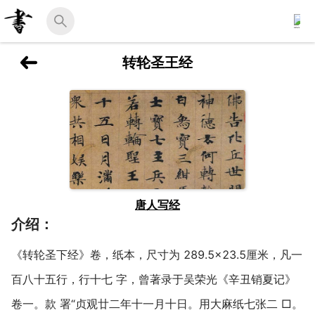
转轮圣王经
唐人写经
介绍：
《转轮圣下经》卷，纸本，尺寸为 289.5×23.5厘米，凡一
百八十五行，行十七 字，曾著录于吴荣光《辛丑销夏记》
卷一。款 署“贞观廿二年十一月十日。用大麻纸七张二 □。