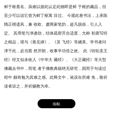
鲜于枢斋名。虽难以据此认定此物即是鲜 于枢的藏品，但
至少可以说它曾为鲜丁枢寓 目过。 今观此卷书法，上承陈
隋正楷遗风，兼 收欧、虞两家笔韵，超凡脱俗，引人入
定。 其用笔匀净遒劲，结体疏密开合适度，允称 初唐写经
之精品，堪与《善见律》、《灵 飞经》等媲美。学书者问
津于此，必当豁 然开朗，收事半功倍之效。 此《转轮圣王
经》经文似未收入《中华大 藏经》、《大正藏经》等大型
佛藏丛书中，而笔 者于佛教典籍绝无研究，因而于句读过
程中 颇有勉为其难之感。此释文中，讹误在所难 免，敬祈
读者谅之，并祈赐教为幸。
临帖