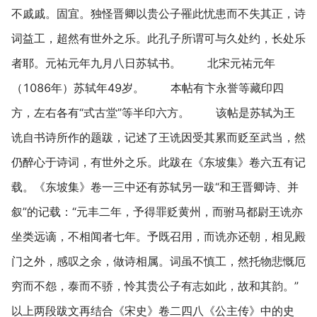
不戚戚。固宜。独怪晋卿以贵公子罹此忧患而不失其正，诗
词益工，超然有世外之乐。此孔子所谓可与久处约，长处乐
者耶。元祐元年九月八日苏轼书。 北宋元祐元年
（1086年）苏轼年49岁。 本帖有卞永誉等藏印四
方，左右各有“式古堂”等半印六方。 该帖是苏轼为王
诜自书诗所作的题跋，记述了王诜因受其累而贬至武当，然
仍醉心于诗词，有世外之乐。此跋在《东坡集》卷六五有记
载。《东坡集》卷一三中还有苏轼另一跋“和王晋卿诗、并
叙”的记载：“元丰二年，予得罪贬黄州，而驸马都尉王诜亦
坐类远谪，不相闻者七年。予既召用，而诜亦还朝，相见殿
门之外，感叹之余，做诗相属。词虽不慎工，然托物悲慨厄
穷而不怨，泰而不骄，怜其贵公子有志如此，故和其韵。”
以上两段跋文再结合《宋史》卷二四八《公主传》中的史