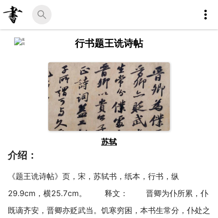
行书题王诜诗帖
苏轼
介绍：
《题王诜诗帖》页，宋，苏轼书，纸本，行书，纵
29.9cm，横25.7cm。 释文： 晋卿为仆所累，仆
既谪齐安，晋卿亦贬武当。饥寒穷困，本书生常分，仆处之