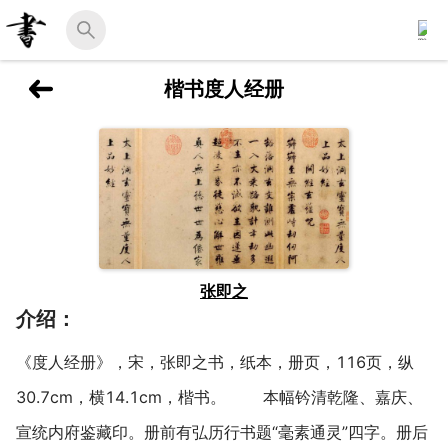
楷书度人经册
张即之
介绍：
《度人经册》，宋，张即之书，纸本，册页，116页，纵
30.7cm，横14.1cm，楷书。 本幅钤清乾隆、嘉庆、
宣统内府鉴藏印。册前有弘历行书题“毫素通灵”四字。册后