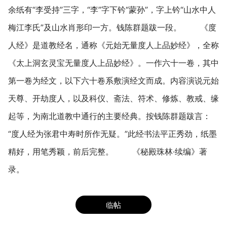
余纸有“李受持”三字，“李”字下钤“蒙孙”，字上钤“山水中人
梅江李氏”及山水肖形印一方。钱陈群题跋一段。 《度
人经》是道教经名，通称《元始无量度人上品妙经》，全称
《太上洞玄灵宝无量度人上品妙经》。一作六十一卷，其中
第一卷为经文，以下六十卷系敷演经文而成。内容演说元始
天尊、开劫度人，以及科仪、斋法、符术、修炼、教戒、缘
起等，为南北道教中通行的主要经典。按钱陈群题跋言：
“度人经为张君中寿时所作无疑。”此经书法平正秀劲，纸墨
精好，用笔秀颖，前后完整。 《秘殿珠林·续编》著
录。
临帖